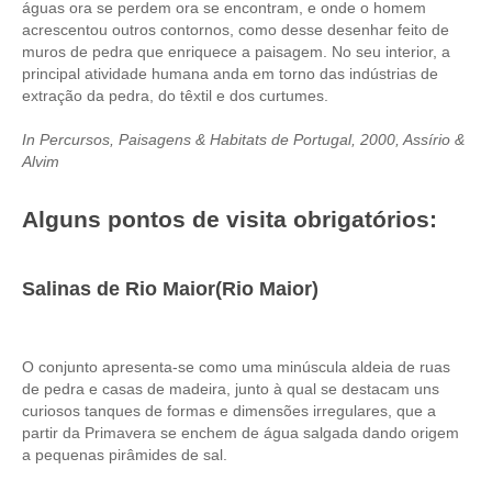
águas ora se perdem ora se encontram, e onde o homem
Óbidos
acrescentou outros contornos, como desse desenhar feito de
Serra de Montejunto e Óbidos
muros de pedra que enriquece a paisagem. No seu interior, a
principal atividade humana anda em torno das indústrias de
Fátima, Batalha, Nazaré e Óbidos
extração da pedra, do têxtil e dos curtumes.
Fátima
In Percursos, Paisagens & Habitats de Portugal, 2000, Assírio &
Um dia em Fátima
Alvim
Fátima, Batalha, Nazaré e Óbidos
Alguns pontos de visita obrigatórios
:
Fátima e Ourém
Évora
Salinas de Rio Maior(Rio Maior)
Évora e Monsaraz
Évora e Arraiolos
Tomar
O conjunto apresenta-se como uma minúscula aldeia de ruas
O Tesouro dos Templários
de pedra e casas de madeira, junto à qual se destacam uns
curiosos tanques de formas e dimensões irregulares, que a
Castelos Templários e Vilas Ribeirinhas
partir da Primavera se enchem de água salgada dando origem
a pequenas pirâmides de sal.
Tours meio dia
Tour de meio-dia em Sintra