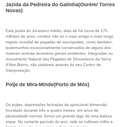
Jazida da Pedreira do Galinha(Ourém/ Torres
Tour de meio-dia em Fátima
Novas)
Tours Temáticos
The Real Lisbon STREET ART Tour
Esta jazida do Jurassico médio, data de há cerca de 175
The Lisbon Walk & Talk Street Art Tour
milhões de anos, contém não só o mais antigo e mais longo
registo mundial de pegadas de saurópodes, como também,
Rota do Azulejo
testemunhos excecionalmente conservados de alguns dos
A Calçada Portuguesa
maiores animais terrestres jamais existentes. Integradas no
monumento Natural das Pegadas de Dinossáurio da Serra
WineTours
d’Aire-Bairro, são visitáveis através do seu Centro de
Alentejo com prova de vinhos e azeite
Interpretação.
Évora & Cartuxa
Polje de Mira-Minde(Porto de Mós)
Arrabida com Degustação de Vinhos e Queijo
Turismo de Natureza
Rota do Pastor
Os poljes, depressões fechadas de apreciável dimensão.
Inundado durante três a quatro meses, em anos de
Rota do Salineiro
pluviosidade normal, forma um grande lago de uma beleza
Birdwatching EVOA
impar. No restante período do ano, nele se cultivam milho e