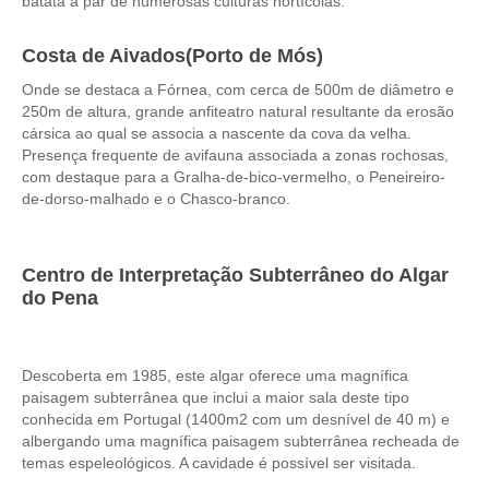
batata a par de numerosas culturas hortícolas.
Passeio de Natureza no Rio Tejo
Experiências
Costa de Aivados(Porto de Mós)
Workshop Tapete de Arraiolos
Onde se destaca a Fórnea, com cerca de 500m de diâmetro e
250m de altura, grande anfiteatro natural resultante da erosão
Longa distância
cársica ao qual se associa a nascente da cova da velha.
de Lisboa a Coimbra com drop-off no Porto
Presença frequente de avifauna associada a zonas rochosas,
com destaque para a Gralha-de-bico-vermelho, o Peneireiro-
de Lisboa a Aveiro e Ílhavo, drop-off em Aveiro
de-dorso-malhado e o Chasco-branco.
de Lisboa a Óbidos, Nazaré e Fátima com drop-off no Porto
do Porto a Fátima, Nazaré e Óbidos com drop-off em Lisboa
Centro de Interpretação Subterrâneo do Algar
Caminhos de Portugal
do Pena
Caminhos da Fé > 2 dias
Luz e Encanto > 4 dias
Descoberta em 1985, este algar oferece uma magnífica
História, Sol e Mar > 6 dias
paisagem subterrânea que inclui a maior sala deste tipo
Descubra Portugal > 9 dias
conhecida em Portugal (1400m2 com um desnível de 40 m) e
albergando uma magnífica paisagem subterrânea recheada de
Centro e Norte de Portugal > 10 dias
temas espeleológicos. A cavidade é possível ser visitada.
Caminhos de Espanha