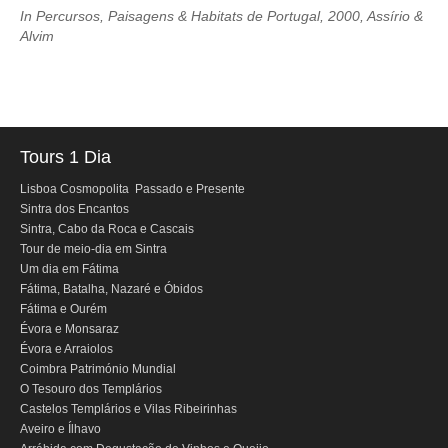
In Percursos, Paisagens & Habitats de Portugal, 2000, Assírio &
Mérida e Madrid > 2 dias
Alvim
Reserve
Blog
Informações úteis
Tours 1 Dia
Contactos
Lisboa Cosmopolita Passado e Presente
Sintra dos Encantos
Sintra, Cabo da Roca e Cascais
Tour de meio-dia em Sintra
Um dia em Fátima
Fátima, Batalha, Nazaré e Óbidos
Fátima e Ourém
Évora e Monsaraz
Évora e Arraiolos
Coimbra Património Mundial
O Tesouro dos Templários
Castelos Templários e Vilas Ribeirinhas
Aveiro e Ílhavo