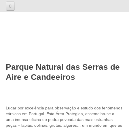
Início
Sobre nós
A Empresa
A Equipa
Serviços
Parque Natural das Serras de
TOURS
Aire e Candeeiros
Tours 1 Dia
Lisboa
Lisboa Cosmopolita Passado e Presente
Sintra
Lugar por excelência para observação e estudo dos fenómenos
cársicos em Portugal. Esta Área Protegida, assemelha-se a
Sintra dos Encantos
uma imensa oficina de pedra povoada das mais estranhas
Sintra, Cabo da Roca e Cascais
peças – lapiás, dolinas, grutas, algares… um mundo em que as