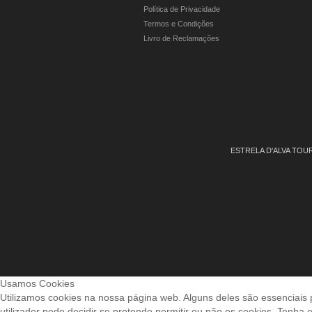
Política de Privacidade
Termos e Condições
Livro de Reclamações
ESTRELA D'ALVA TO
Usamos Cookies
Utilizamos cookies na nossa página web. Alguns deles são essenciais 
utilizador pode decidir se pretende permitir ou não os cookies. Tenha 