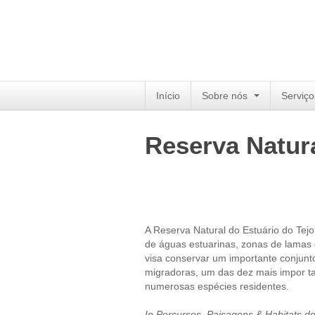
Início
Sobre nós
Serviço
Reserva Natura
A Reserva Natural do Estuário do Tej
de águas estuarinas, zonas de lamas e
visa conservar um importante conjunt
migradoras, um das dez mais impor ta
numerosas espécies residentes.
In Percursos, Paisagens & Habitats de