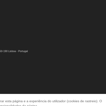
50-190 Lisboa - Portugal
 esta página e a experiência do utilizador (cookies de rastreio). O
funcionalidades da página.