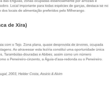
ra das Enguias, zonas ocupadas essencialmente por arrozais e
obro. Local importante para todas espécies de garças, destaca-se no
 dos locais de alimentação preferidos pelo Milherango.
nca de Xira)
aia com o Tejo. Zona plana, quase desprovida de árvores, ocupada
stagens. Ao atravessar esta lezíria constitui uma oportunidade única
ões, Tarambolas-douradas e Abibes, assim como um número
como o Peneireiro-cinzento, a Águia-d’asa-redonda ou o Peneireiro.
gal, 2003, Helder Costa, Assirio & Alvim