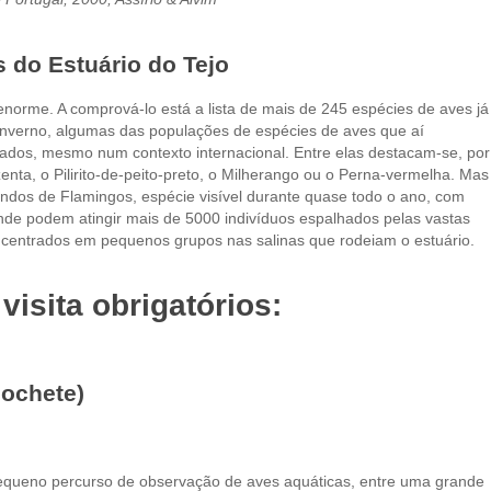
 do Estuário do Tejo
 enorme. A comprová-lo está a lista de mais de 245 espécies de aves já
inverno, algumas das populações de espécies de aves que aí
ados, mesmo num contexto internacional. Entre elas destacam-se, por
zenta, o Pilirito-de-peito-preto, o Milherango ou o Perna-vermelha. Mas
ndos de Flamingos, espécie visível durante quase todo o ano, com
onde podem atingir mais de 5000 indivíduos espalhados pelas vastas
ncentrados em pequenos grupos nas salinas que rodeiam o estuário.
visita obrigatórios
:
ochete)
equeno percurso de observação de aves aquáticas, entre uma grande