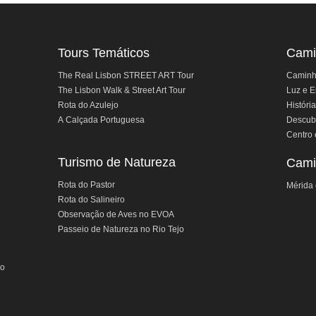
Tours Temáticos
Cami
The Real Lisbon STREET ART Tour
Caminho
The Lisbon Walk & Street Art Tour
Luz e E
Rota do Azulejo
História
A Calçada Portuguesa
Descubr
Centro 
Turismo de Natureza
Cami
Rota do Pastor
Mérida 
Rota do Salineiro
Observação de Aves no EVOA
Passeio de Natureza no Rio Tejo
jo