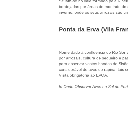
Situam-se no vale formado pela Ribei
bordejadas por áreas de montado de s
inverno, onde os seus arrozais são um
Ponta da Erva (Vila Fra
Nome dado à confluência do Rio Sorr
por arrozais, cultura de sequeiro e pa
para observar vastos bandos de Sis
considerável de aves de rapina, tais 
Visita obrigatória ao EVOA.
In Onde Observar Aves no Sul de Portu