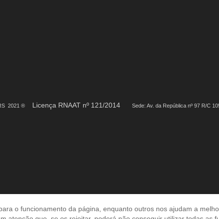
Licença RNAAT nº 121/2014
URS 2021 ®
Sede: Av. da República nº 97 R/C 10
para o funcionamento da página, enquanto outros nos ajudam a melhorar
em atenção que, se os rejeitar, poderá não conseguir utilizar todas as 