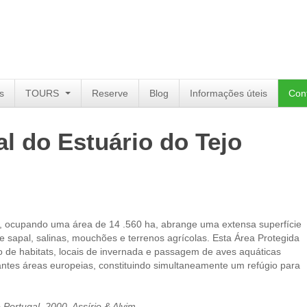
s
TOURS
Reserve
Blog
Informações úteis
Con
l do Estuário do Tejo
o, ocupando uma área de 14 .560 ha, abrange uma extensa superfície
 sapal, salinas, mouchões e terrenos agrícolas. Esta Área Protegida
o de habitats, locais de invernada e passagem de aves aquáticas
ntes áreas europeias, constituindo simultaneamente um refúgio para
 Portugal, 2000, Assírio & Alvim