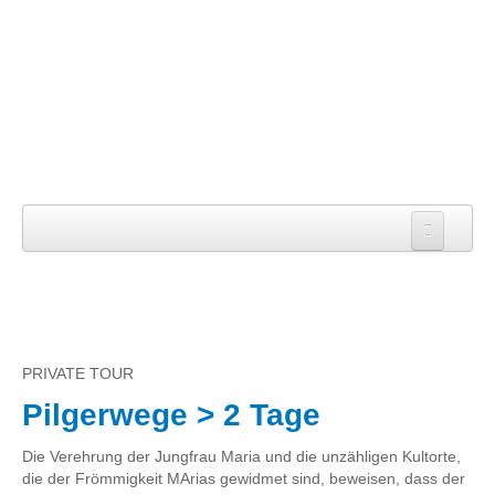
Startseite
Über uns
Die Firma
PRIVATE TOUR
Das Team
Pilgerwege > 2 Tage
Leistungen
Die Verehrung der Jungfrau Maria und die unzähligen Kultorte,
TOUREN
die der Frömmigkeit MArias gewidmet sind, beweisen, dass der