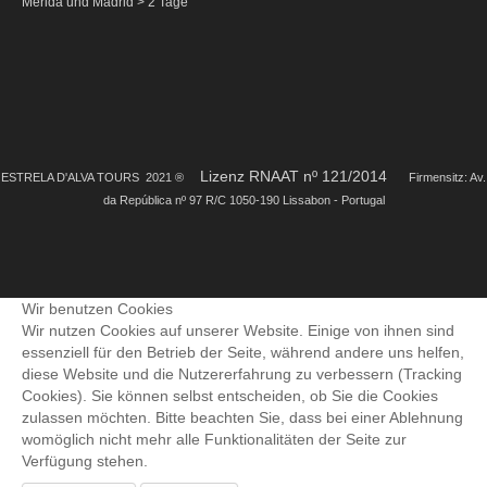
Mérida und Madrid > 2 Tage
Nützliche Informationen
Kontakte
Lizenz RNAAT nº 121/2014
EST
RELA D'ALVA TOURS 2021 ®
Firmensitz: Av.
da República nº 97 R/C 1050-190 Lissabon - Portugal
Wir benutzen Cookies
Wir nutzen Cookies auf unserer Website. Einige von ihnen sind
essenziell für den Betrieb der Seite, während andere uns helfen,
diese Website und die Nutzererfahrung zu verbessern (Tracking
Cookies). Sie können selbst entscheiden, ob Sie die Cookies
zulassen möchten. Bitte beachten Sie, dass bei einer Ablehnung
womöglich nicht mehr alle Funktionalitäten der Seite zur
Verfügung stehen.