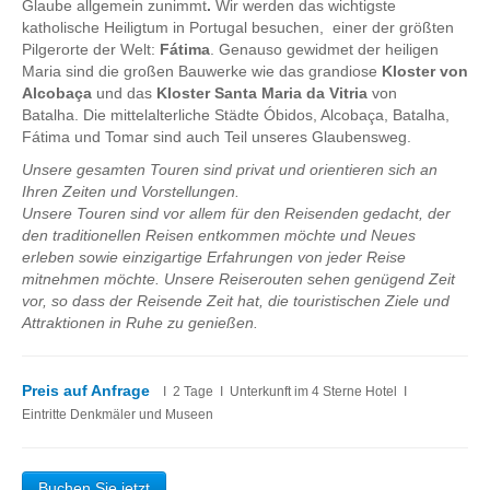
Glaube allgemein zunimmt
.
Wir werden das wichtigste
1 Tagestouren
katholische Heiligtum in Portugal besuchen, einer der größten
Pilgerorte der Welt:
Fátima
. Genauso gewidmet der heiligen
Lissabon
Maria sind die großen Bauwerke wie das grandiose
Kloster von
Weltoffenen Stadt Lissabon, Vergangenheit
Alcobaça
und das
Kloster Santa Maria da Vitria
von
und Gegewart
Batalha. Die mittelalterliche Städte Óbidos, Alcobaça, Batalha,
Fátima und Tomar sind auch Teil unseres Glaubensweg.
Sintra
Unsere gesamten Touren sind privat und orientieren sich an
Wunderbares Sintra
Ihren Zeiten und Vorstellungen.
Sintra, Cabo da Roca und Cascais
Unsere Touren sind vor allem für den Reisenden gedacht, der
den traditionellen Reisen entkommen möchte und Neues
Obidos
erleben sowie einzigartige Erfahrungen von jeder Reise
Montejunto Gebirge und Obidos
mitnehmen möchte. Unsere Reiserouten sehen genügend Zeit
vor, so dass der Reisende Zeit hat, die touristischen Ziele und
Fatima, Batalha, Nazare und Obidos
Attraktionen in Ruhe zu genießen.
Fátima
Ein Tag in Fátima
Preis auf Anfrage
I 2 Tage I Unterkunft im 4 Sterne Hotel I
Eintritte Denkmäler und Museen
Fátima, Batalha, Nazaré und Óbidos
Fátima und Ourém
Buchen Sie jetzt
Évora