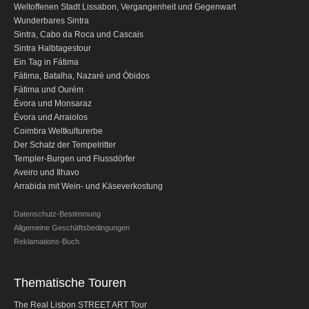
Weltoffenen Stadt Lissabon, Vergangenheit und Gegenwart
Alentejo mit Wein- und Olivenölverkostung
Wunderbares Sintra
Sintra, Cabo da Roca und Cascais
Evora & Cartuxa
Sintra Halbtagestour
Ein Tag in Fátima
Arrabida mit Wein- und Käseverkostung
Fátima
, Batalha, Nazaré und Óbidos
Naturtourismus
Fátima
und Ourém
Évora und Monsaraz
Route des Hirte
Évora und Arraiolos
Route der Salzarbeiter
C
oimbra Weltkulturerbe
Der Schatz der Tempelritter
Vogelbeobachtung EVOA
Templer-Burgen und Flussdörfer
Aveiro und Ilhavo
Ausflug in die Natur am Rio Tejo
Arrabida mit Wein- und Käseverkostung
Erlebnistouren
Datenschutz-Bestimmung
Arraiolos Tapeten-Workshop
Allgemeine Geschäftsbedingungen
Langstrecke
Reklamations-Buch
von Lissabon nach Coimbra mit Anschluss in
Porto
Thematische Touren
von Lissabon nach Coimbra mit Anschluss in
The Real Lisbon STREET ART Tour