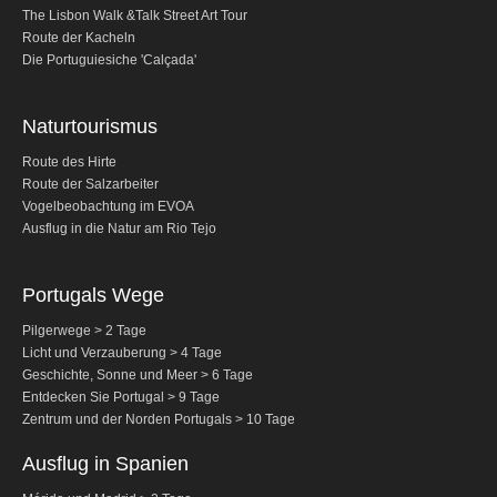
Porto
The Lisbon Walk &Talk Street Art Tour
Route der Kacheln
von Lissabon nach Obidos, Nazare und Fatima
Die Portuguiesiche 'Calçada'
mit Anschluss in Porto
von Porto nach Fátima, Nazaré und Óbidos mit
Anschluss in Lissabon
Naturtourismus
Portugals Wege
Route des Hirte
Route der Salzarbeiter
Pilgerwege > 2 Tage
Vogelbeobachtung im EVOA
Licht und Verzauberung > 4 Tage
Ausflug in die Natur am Rio Tejo
Geschichte, Sonne und Meer > 6 Tage
Portugals Wege
Entdecken Sie Portugal > 9 Tage
Pilgerwege > 2 Tage
Zentrum und Nord Portugal > 10 Tage
Licht und Verzauberung > 4 Tage
Ausflug in Spanien
Geschichte, Sonne und Meer > 6 Tage
Entdecken Sie Portugal > 9 Tage
Mérida and Madrid > 2 days
Zentrum und der Norden Portugals > 10 Tage
BUCHEN
Ausflug in Spanien
Blog