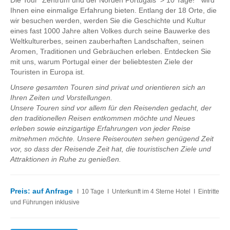
Die Tour "Zentrum und der Norden Portugals > 10 Tage!” wird
1 Tagestouren
Ihnen eine einmalige Erfahrung bieten. Entlang der 18 Orte, die
wir besuchen werden, werden Sie die Geschichte und Kultur
Lissabon
eines fast 1000 Jahre alten Volkes durch seine Bauwerke des
Weltoffenen Stadt Lissabon, Vergangenheit
Weltkulturerbes, seinen zauberhaften Landschaften, seinen
und Gegewart
Aromen, Traditionen und Gebräuchen erleben. Entdecken Sie
mit uns, warum Portugal einer der beliebtesten Ziele der
Sintra
Touristen in Europa ist.
Wunderbares Sintra
Unsere gesamten Touren sind privat und orientieren sich an
Ihren Zeiten und Vorstellungen.
Sintra, Cabo da Roca und Cascais
Unsere Touren sind vor allem für den Reisenden gedacht, der
Obidos
den traditionellen Reisen entkommen möchte und Neues
erleben sowie einzigartige Erfahrungen von jeder Reise
Montejunto Gebirge und Obidos
mitnehmen möchte. Unsere Reiserouten sehen genügend Zeit
Fatima, Batalha, Nazare und Obidos
vor, so dass der Reisende Zeit hat, die touristischen Ziele und
Attraktionen in Ruhe zu genießen.
Fátima
Ein Tag in Fátima
P
reis: auf Anfrage
I 10 Tage I Unterkunft im 4 Sterne Hotel I Eintritte
Fátima, Batalha, Nazaré und Óbidos
und Führungen inklusive
Fátima und Ourém
Évora