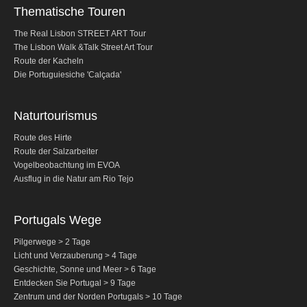
Porto
Thematische Touren
von Lissabon nach Obidos, Nazare und Fatima
The Real Lisbon STREET ART Tour
mit Anschluss in Porto
The Lisbon Walk &Talk Street Art Tour
Route der Kacheln
von Porto nach Fátima, Nazaré und Óbidos mit
Die Portuguiesiche 'Calçada'
Anschluss in Lissabon
Portugals Wege
Naturtourismus
Pilgerwege > 2 Tage
Route des Hirte
Licht und Verzauberung > 4 Tage
Route der Salzarbeiter
Geschichte, Sonne und Meer > 6 Tage
Vogelbeobachtung im EVOA
Ausflug in die Natur am Rio Tejo
Entdecken Sie Portugal > 9 Tage
Zentrum und Nord Portugal > 10 Tage
Portugals Wege
Ausflug in Spanien
Pilgerwege > 2 Tage
Mérida and Madrid > 2 days
Licht und Verzauberung > 4 Tage
Geschichte, Sonne und Meer > 6 Tage
BUCHEN
Entdecken Sie Portugal > 9 Tage
Zentrum und der Norden Portugals > 10 Tage
Blog