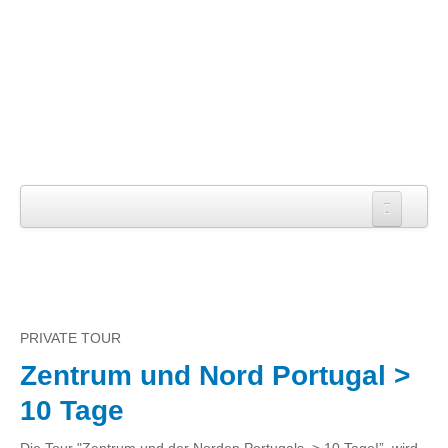
Startseite
Über uns
Die Firma
PRIVATE TOUR
Das Team
Zentrum und Nord Portugal >
Leistungen
10 Tage
TOUREN