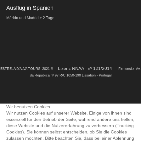
Ausflug in Spanien
Nützliche Informationen
Mérida und Madrid > 2 Tage
Kontakte
Lizenz RNAAT nº 121/2014
EST
RELA D'ALVA TOURS 2021 ®
Firmensitz: Av.
da República nº 97 R/C 1050-190 Lissabon - Portugal
Wir benutzen Cookies
Wir nutzen Cookies auf unserer Website. Einige von ihnen sind
essenziell für den Betrieb der Seite, während andere uns helfen,
diese Website und die Nutzererfahrung zu verbessern (Tracking
Cookies). Sie können selbst entscheiden, ob Sie die Cookies
zulassen möchten. Bitte beachten Sie, dass bei einer Ablehnung