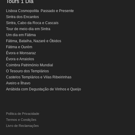
Tours 1 Dia
Mérida e Madrid > 2 dias
Lisboa Cosmopolita Passado e Presente
Sintra dos Encantos
Reserve
Sintra, Cabo da Roca e Cascais
Tour de meio-dia em Sintra
Blog
Um dia em Fátima
Fátima, Batalha, Nazaré e Óbidos
Informações úteis
Fátima e Ourém
Évora e Monsaraz
Contactos
Évora e Arraiolos
Coimbra Património Mundial
O Tesouro dos Templários
Castelos Templários e Vilas Ribeirinhas
Aveiro e Ílhavo
Arrábida com Degustação de Vinhos e Queijo
Política de Privacidade
Termos e Condições
Livro de Reclamações