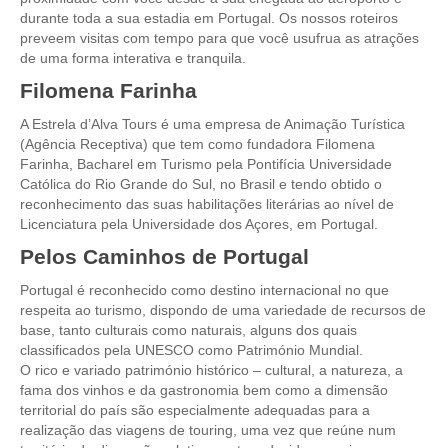
durante toda a sua estadia em Portugal. Os nossos roteiros
Tour de meio-dia em Fátima
preveem visitas com tempo para que você usufrua as atrações
de uma forma interativa e tranquila.
Tours Temáticos
Filomena Farinha
The Real Lisbon STREET ART Tour
The Lisbon Walk & Talk Street Art Tour
A Estrela d’Alva Tours é uma empresa de Animação Turística
(Agência Receptiva) que tem como fundadora Filomena
Rota do Azulejo
Farinha, Bacharel em Turismo pela Pontifícia Universidade
A Calçada Portuguesa
Católica do Rio Grande do Sul, no Brasil e tendo obtido o
reconhecimento das suas habilitações literárias ao nível de
WineTours
Licenciatura pela Universidade dos Açores, em Portugal.
Alentejo com prova de vinhos e azeite
Pelos Caminhos de Portugal
Évora & Cartuxa
Portugal é reconhecido como destino internacional no que
Arrabida com Degustação de Vinhos e Queijo
respeita ao turismo, dispondo de uma variedade de recursos de
base, tanto culturais como naturais, alguns dos quais
Turismo de Natureza
classificados pela UNESCO como Património Mundial.
Rota do Pastor
O rico e variado património histórico – cultural, a natureza, a
fama dos vinhos e da gastronomia bem como a dimensão
Rota do Salineiro
territorial do país são especialmente adequadas para a
Birdwatching EVOA
realização das viagens de touring, uma vez que reúne num