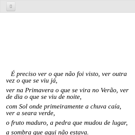
Início
Sobre nós
A Empresa
A Equipa
Serviços
É preciso ver o que não foi visto, ver outra
TOURS
vez o que se viu já,
Tours 1 Dia
ver na Primavera o que se vira no Verão, ver
Lisboa
de dia o que se viu de noite,
Lisboa Cosmopolita Passado e Presente
com Sol onde primeiramente a chuva caía,
ver a seara verde,
Sintra
o fruto maduro, a pedra que mudou de lugar,
Sintra dos Encantos
Sintra, Cabo da Roca e Cascais
a sombra que aqui não estava.