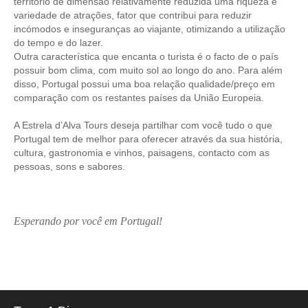
território de dimensão relativamente reduzida uma riqueza e
Passeio de Natureza no Rio Tejo
variedade de atrações, fator que contribui para reduzir
incómodos e inseguranças ao viajante, otimizando a utilização
Experiências
do tempo e do lazer.
Workshop Tapete de Arraiolos
Outra característica que encanta o turista é o facto de o país
possuir bom clima, com muito sol ao longo do ano. Para além
Longa distância
disso, Portugal possui uma boa relação qualidade/preço em
de Lisboa a Coimbra com drop-off no Porto
comparação com os restantes países da União Europeia.
de Lisboa a Aveiro e Ílhavo, drop-off em Aveiro
A Estrela d’Alva Tours deseja partilhar com você tudo o que
de Lisboa a Óbidos, Nazaré e Fátima com drop-off no Porto
Portugal tem de melhor para oferecer através da sua história,
cultura, gastronomia e vinhos, paisagens, contacto com as
do Porto a Fátima, Nazaré e Óbidos com drop-off em Lisboa
pessoas, sons e sabores.
Caminhos de Portugal
Caminhos da Fé > 2 dias
Luz e Encanto > 4 dias
Esperando por você em Portugal!
História, Sol e Mar > 6 dias
Descubra Portugal > 9 dias
Centro e Norte de Portugal > 10 dias
Caminhos de Espanha