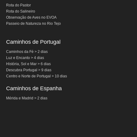
Rota do Pastor
Tour de meio-dia em Fátima
Rota do Salineiro
Observação de Aves no EVOA
Tours Temáticos
Passeio de Natureza no Rio Tejo
The Real Lisbon STREET ART Tour
The Lisbon Walk & Talk Street Art Tour
Caminhos de Portugal
Rota do Azulejo
Caminhos da Fé > 2 dias
A Calçada Portuguesa
Luz e Encanto > 4 dias
História, Sol e Mar > 6 dias
WineTours
Descubra Portugal > 9 dias
Alentejo com prova de vinhos e azeite
Centro e Norte de Portugal > 10 dias
Évora & Cartuxa
Caminhos de Espanha
Arrabida com Degustação de Vinhos e Queijo
Mérida e Madrid > 2 dias
Turismo de Natureza
Rota do Pastor
Rota do Salineiro
Birdwatching EVOA