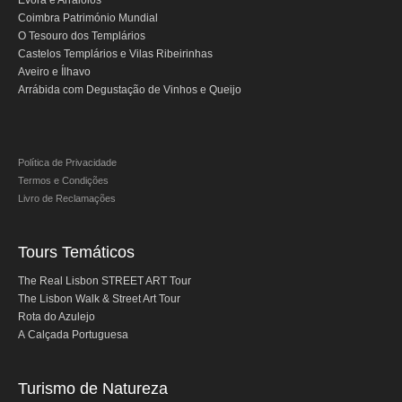
Évora e Arraiolos
Óbidos
Coimbra Património Mundial
O Tesouro dos Templários
Serra de Montejunto e Óbidos
Castelos Templários e Vilas Ribeirinhas
Fátima, Batalha, Nazaré e Óbidos
Aveiro e Ílhavo
Arrábida com Degustação de Vinhos e Queijo
Fátima
Um dia em Fátima
Fátima, Batalha, Nazaré e Óbidos
Política de Privacidade
Fátima e Ourém
Termos e Condições
Livro de Reclamações
Évora
Évora e Monsaraz
Tours Temáticos
Évora e Arraiolos
The Real Lisbon STREET ART Tour
Tomar
The Lisbon Walk & Street Art Tour
O Tesouro dos Templários
Rota do Azulejo
A Calçada Portuguesa
Castelos Templários e Vilas Ribeirinhas
Tours meio dia
Turismo de Natureza
Tour de meio-dia em Sintra