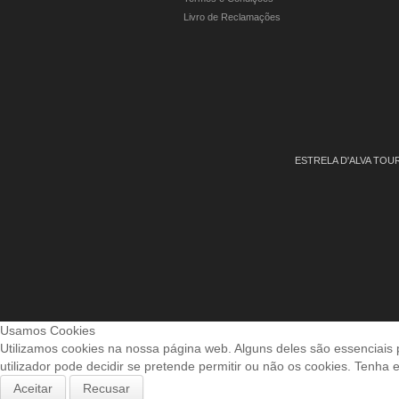
Livro de Reclamações
ESTRELA D'ALVA TO
Usamos Cookies
Utilizamos cookies na nossa página web. Alguns deles são essenciais 
utilizador pode decidir se pretende permitir ou não os cookies. Tenha 
Aceitar
Recusar