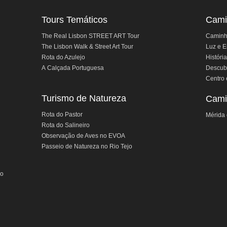
Tours Temáticos
Cami
The Real Lisbon STREET ART Tour
Caminho
The Lisbon Walk & Street Art Tour
Luz e E
Rota do Azulejo
História
A Calçada Portuguesa
Descubr
Centro 
Turismo de Natureza
Cami
Rota do Pastor
Mérida 
Rota do Salineiro
Observação de Aves no EVOA
Passeio de Natureza no Rio Tejo
jo