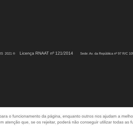
Licença RNAAT nº 121/2014
URS 2021 ®
Sede: Av. da República nº 97 R/C 10
para o funcionamento da página, enquanto outros nos ajudam a melhorar
em atenção que, se os rejeitar, poderá não conseguir utilizar todas as 