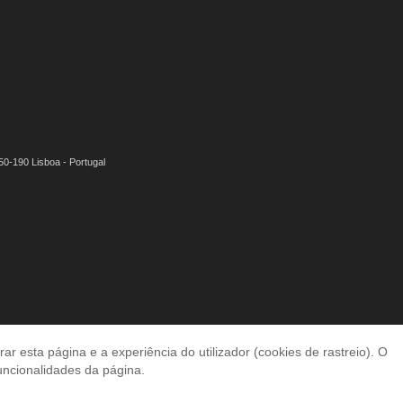
50-190 Lisboa - Portugal
 esta página e a experiência do utilizador (cookies de rastreio). O
funcionalidades da página.