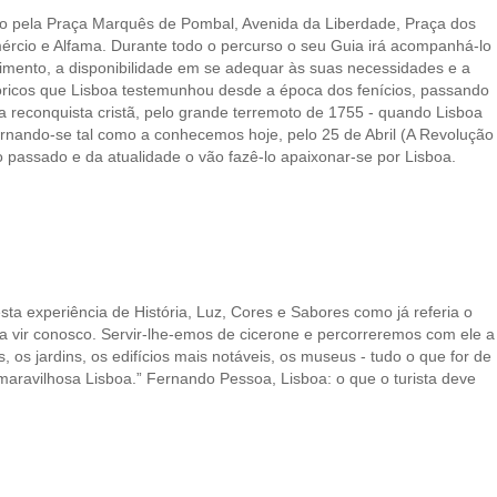
o pela Praça Marquês de Pombal, Avenida da Liberdade, Praça dos
rcio e Alfama. Durante todo o percurso o seu Guia irá acompanhá-lo
imento, a disponibilidade em se adequar às suas necessidades e a
tóricos que Lisboa testemunhou desde a época dos fenícios, passando
a reconquista cristã, pelo grande terremoto de 1755 - quando Lisboa
tornando-se tal como a conhecemos hoje, pelo 25 de Abril (A Revolução
o passado e da atualidade o vão fazê-lo apaixonar-se por Lisboa.
ta experiência de História, Luz, Cores e Sabores como já referia o
 a vir conosco. Servir-lhe-emos de cicerone e percorreremos com ele a
 os jardins, os edifícios mais notáveis, os museus - tudo o que for de
maravilhosa Lisboa.” Fernando Pessoa, Lisboa: o que o turista deve