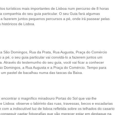
ntos turísticos mais importantes de Lisboa num percurso de 8 horas
na companhia do seu guia particular. O seu Guia fará algumas
a fazerem juntos pequenos percursos a pé, onde irá passear pelas
 históricos de Lisboa.
reja São Domingos, Rua da Prata, Rua Augusta, Praça do Comércio
a pé, o seu guia particular vai convidá-lo a fazerem juntos um
. Através do testemunho do seu guia, você vai ficar a conhecer
 São Domingos, a Rua Augusta e a Praça do Comércio. Tempo para
r, um pastel de bacalhau numa das tascas da Baixa.
ai encontrar o magnífico miradouro Portas do Sol que vai-lhe
e Lisboa: observe o labirinto das ruas, travessas, becos e escadarias
com a indiscutível luz de lisboa refletida sobre os telhados do casario
i conseguir captar fotografias que vão merecer estar em destaque na