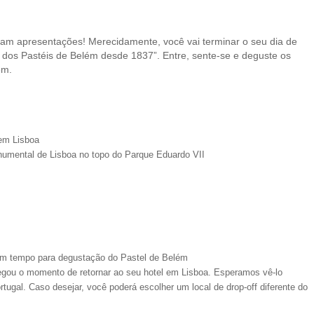
sam apresentações! Merecidamente, você vai terminar o seu dia de
a dos Pastéis de Belém desde 1837”. Entre, sente-se e deguste os
ém.
 em Lisboa
umental de Lisboa no topo do Parque Eduardo VII
com tempo para degustação do Pastel de Belém
hegou o momento de retornar ao seu hotel em Lisboa. Esperamos vê-lo
tugal. Caso desejar, você poderá escolher um local de drop-off diferente do