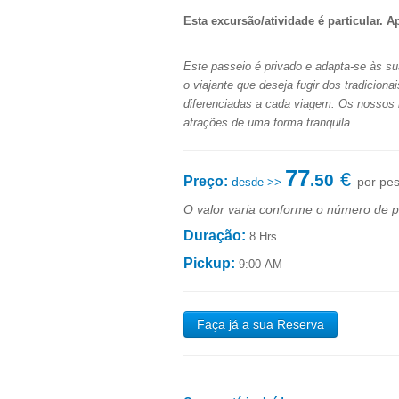
Esta excursão/atividade é particular. A
Este passeio é privado e adapta-se às su
o viajante que deseja fugir dos tradiciona
diferenciadas a cada viagem. Os nossos r
atrações de uma forma tranquila
.
77
€
.50
Preço
:
d
por pe
esde >>
O valor varia conforme o número de p
Duração:
8 Hrs
Pickup:
9:00 AM
Faça já a sua Reserva