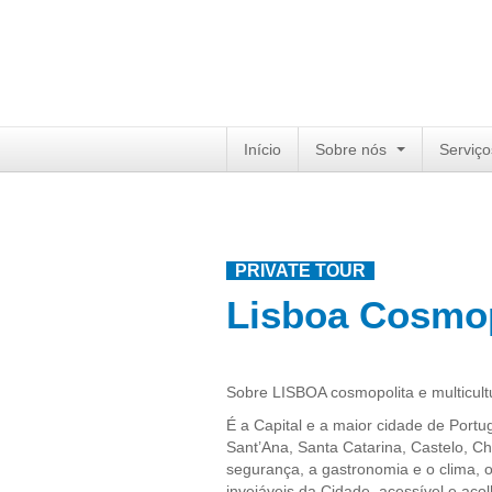
Início
Sobre nós
Serviço
PRIVATE TOUR
Lisboa Cosmop
Sobre LISBOA cosmopolita e multicul
É a Capital e a maior cidade de Port
Sant’Ana, Santa Catarina, Castelo, C
segurança, a gastronomia e o clima, o
invejáveis da Cidade, acessível e aco