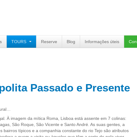
s
TOURS
Reserve
Blog
Informações úteis
Con
olita Passado e Presente
tural…
ugal. À imagem da mítica Roma, Lisboa está assente em 7 colinas:
hagas, São Roque, São Vicente e Santo André. As suas gentes, a
s bairros típicos e a companhia constante do rio Tejo são atributos
lhedora a quem a visita ou àqueles que têm a sorte de nela viver,