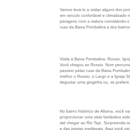
Vamos levá-lo a visitar alguns dos po
em veículo confortável e climatizado 
paragens com a viatura convidando-o 
ruas da Baixa Pombalina e dos bairros
Visita à Baixa Pombalina: Rossio, Ig
Você chegou ao Rossio. Num percurso 
passeio pelas ruas da Baixa Pombalina
melhor o Rossio, o Largo e a Igreja
degustar uma ginginha ou, se preferi
No bairro histórico de Alfama, você v
proporcionar uma vista fantástica sobr
até chegar ao Rio Tejo. Surpreenda-se 
e das igrejas medievais. Aqui você va