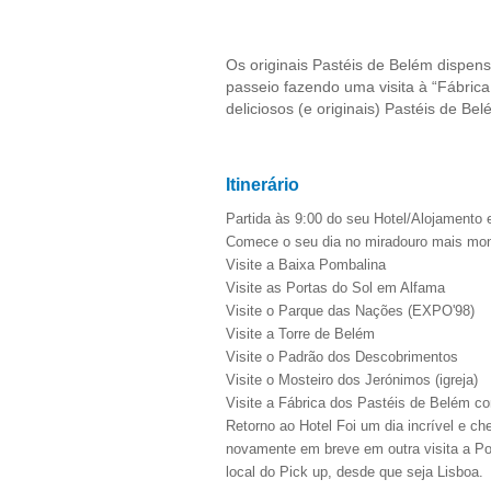
Os originais Pastéis de Belém dispen
passeio fazendo uma visita à “Fábric
deliciosos (e originais) Pastéis de Bel
Itinerário
Partida às 9:00 do seu Hotel/Alojamento
Comece o seu dia no miradouro mais mon
Visite a Baixa Pombalina
Visite as Portas do Sol em Alfama
Visite o Parque das Nações (EXPO'98)
Visite a Torre de Belém
Visite o Padrão dos Descobrimentos
Visite o Mosteiro dos Jerónimos (igreja)
Visite a Fábrica dos Pastéis de Belém 
Retorno ao Hotel Foi um dia incrível e c
novamente em breve em outra visita a Por
local do Pick up, desde que seja Lisboa.