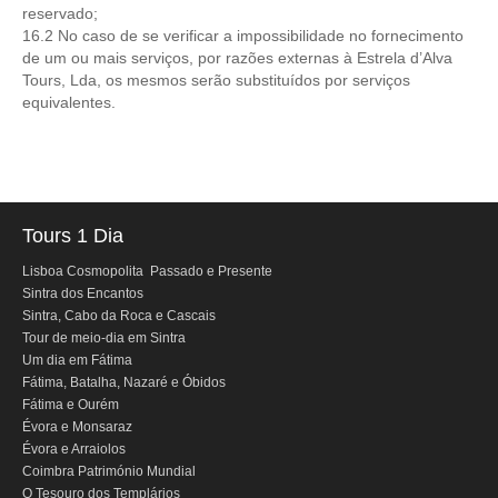
reservado;
16.2 No caso de se verificar a impossibilidade no fornecimento
de um ou mais serviços, por razões externas à Estrela d’Alva
Tours, Lda, os mesmos serão substituídos por serviços
equivalentes.
Tours 1 Dia
Lisboa Cosmopolita Passado e Presente
Sintra dos Encantos
Sintra, Cabo da Roca e Cascais
Tour de meio-dia em Sintra
Um dia em Fátima
Fátima, Batalha, Nazaré e Óbidos
Fátima e Ourém
Évora e Monsaraz
Évora e Arraiolos
Coimbra Património Mundial
O Tesouro dos Templários