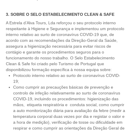
Tour de meio-dia em Fátima
3. SOBRE O SELO ESTABELECIMENTO CLEAN & SAFE
Tours Temáticos
A Estrela d’Alva Tours, Lda reforçou o seu protocolo interno
The Real Lisbon STREET ART Tour
respeitante à Higiene e Segurança e implementou um protocolo
interno relativo ao surto de coronavírus COVID-19 que, de
The Lisbon Walk & Talk Street Art Tour
acordo com as recomendações da Direção-Geral da Saúde,
Rota do Azulejo
assegura a higienização necessária para evitar riscos de
contágio e garante os procedimentos seguros para o
A Calçada Portuguesa
funcionamento do nosso trabalho. O Selo Estabelecimento
WineTours
Clean & Safe foi criado pelo Turismo de Portugal que
disponibilizou formação específica à nossa equipa sobre:
Alentejo com prova de vinhos e azeite
Protocolo interno relativo ao surto de coronavírus COVID-
Évora & Cartuxa
19;
Como cumprir as precauções básicas de prevenção e
Arrabida com Degustação de Vinhos e Queijo
controlo de infeção relativamente ao surto de coronavírus
Turismo de Natureza
COVID-19, incluindo os procedimentos: higienização das
mãos, etiqueta respiratória e conduta social, como cumprir
Rota do Pastor
a auto monitorização diária para avaliação da febre (medir a
Rota do Salineiro
temperatura corporal duas vezes por dia e registar o valor e
a hora de medição), verificação de tosse ou dificuldade em
Birdwatching EVOA
respirar e como cumprir as orientações da Direção Geral de