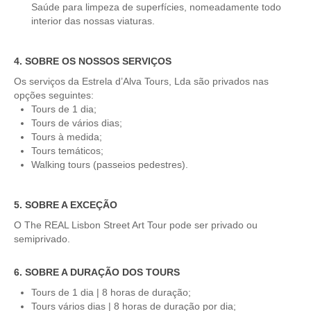
Saúde para limpeza de superfícies, nomeadamente todo
Passeio de Natureza no Rio Tejo
interior das nossas viaturas.
Experiências
Workshop Tapete de Arraiolos
4. SOBRE OS NOSSOS SERVIÇOS
Longa distância
Os serviços da Estrela d’Alva Tours, Lda são privados nas
de Lisboa a Coimbra com drop-off no Porto
opções seguintes:
Tours de 1 dia;
de Lisboa a Aveiro e Ílhavo, drop-off em Aveiro
Tours de vários dias;
de Lisboa a Óbidos, Nazaré e Fátima com drop-off no Porto
Tours à medida;
Tours temáticos;
do Porto a Fátima, Nazaré e Óbidos com drop-off em Lisboa
Walking tours (passeios pedestres).
Caminhos de Portugal
Caminhos da Fé > 2 dias
5. SOBRE A EXCEÇÃO
Luz e Encanto > 4 dias
O The REAL Lisbon Street Art Tour pode ser privado ou
semiprivado.
História, Sol e Mar > 6 dias
Descubra Portugal > 9 dias
6. SOBRE A DURAÇÃO DOS TOURS
Centro e Norte de Portugal > 10 dias
Tours de 1 dia | 8 horas de duração;
Tours vários dias | 8 horas de duração por dia;
Caminhos de Espanha