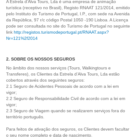
A Estrela d’Alva Tours, Lda é uma empresa de animação
Óbidos
turística (receptivo no Brasil), Registo RNAAT 121/2014, emitido
pelo Instituto do Turismo de Portugal, I.P., com sede na Avenida
Serra de Montejunto e Óbidos
da República, 97 r/c código Postal 1050 -190 Lisboa. A Licença
Fátima, Batalha, Nazaré e Óbidos
pode ser consultada no site do Turismo de Portugal no seguinte
link
http://registos.turismodeportugal.pt/RNAAT.aspx?
Fátima
Nr=121%2f2014
Um dia em Fátima
Fátima, Batalha, Nazaré e Óbidos
2. SOBRE OS NOSSOS SEGUROS
Fátima e Ourém
No âmbito dos nossos serviços (Tours, Walkingtours e
Évora
Transferes), os Clientes da Estrela d’Alva Tours, Lda estão
Évora e Monsaraz
cobertos através dos seguintes seguros:
2.1 Seguro de Acidentes Pessoais de acordo com a lei em
Évora e Arraiolos
vigor;
2.2 Seguro de Responsabilidade Civil de acordo com a lei em
Tomar
vigor;
O Tesouro dos Templários
2.3 Seguro de Viagem quando se realizarem serviços fora do
território português.
Castelos Templários e Vilas Ribeirinhas
Tours meio dia
Para feitos de ativação dos seguros, os Clientes devem facultar
o seu nome completo e data de nascimento.
Tour de meio-dia em Sintra