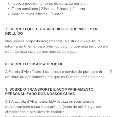
Tours à medida | 8 horas de duração por dia;
Mérida e Madrid > 2 dias
Tours temáticos | 2 horas | 3 horas | 4 horas;
Walking tours 2 horas | 3 horas.
Reserve
Blog
7. SOBRE O QUE ESTÁ INCLUÍDO/O QUE NÃO ESTÁ
INCLUÍDO
Informações úteis
Nas nossas propostas/orçamentos, a Estrela d’Alva Tours
informa ao Cliente, para além do valor, o que está incluído e o
Contactos
que não está incluído nos nossos serviços.
8. SOBRE O PICK-UP & DROP OFF
A Estrela d'Alva Tours, Lda presta o serviço de pick up e drop off
no Hotel ou Apartamento em que os Clientes estão alojados.
9. SOBRE O TRANSPORTE E ACOMPANHAMENTO
PERSONALIZADO DOS NOSSOS GUIAS
9.1 A Estrela d’Alva Tours, LDA realiza os seus tours e
transferes com a sua frota própria (vans de até 9 lugares)
climatizadas e alto nível de conforto;