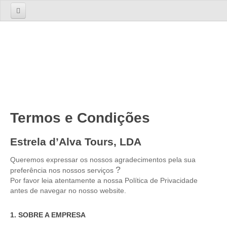
Início
Sobre nós
A Empresa
A Equipa
Serviços
Termos e Condições
TOURS
Estrela d’Alva Tours, LDA
Tours 1 Dia
Lisboa
Queremos expressar os nossos agradecimentos pela sua
?
preferência nos nossos serviços
Lisboa Cosmopolita Passado e Presente
Por favor leia atentamente a nossa Política de Privacidade
Sintra
antes de navegar no nosso website.
Sintra dos Encantos
1. SOBRE A EMPRESA
Sintra, Cabo da Roca e Cascais