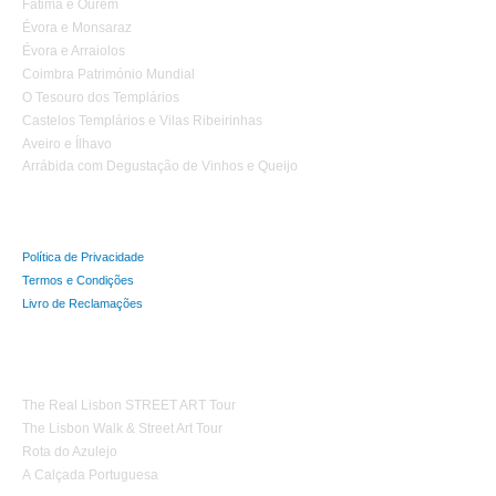
Fátima e Ourém
Évora e Monsaraz
Évora e Arraiolos
Coimbra Património Mundial
O Tesouro dos Templários
Castelos Templários e Vilas Ribeirinhas
Aveiro e Ílhavo
Arrábida com Degustação de Vinhos e Queijo
Política de Privacidade
Termos e Condições
Livro de Reclamações
Tours Temáticos
The Real Lisbon STREET ART Tour
The Lisbon Walk & Street Art Tour
Rota do Azulejo
A Calçada Portuguesa