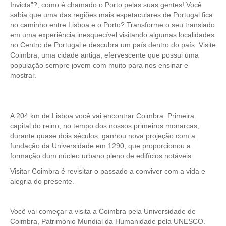
Invicta”?, como é chamado o Porto pelas suas gentes! Você
Óbidos
sabia que uma das regiões mais espetaculares de Portugal fica
Serra de Montejunto e Óbidos
no caminho entre Lisboa e o Porto? Transforme o seu translado
em uma experiência inesquecível visitando algumas localidades
Fátima, Batalha, Nazaré e Óbidos
no Centro de Portugal e descubra um país dentro do país. Visite
Fátima
Coimbra, uma cidade antiga, efervescente que possui uma
população sempre jovem com muito para nos ensinar e
Um dia em Fátima
mostrar.
Fátima, Batalha, Nazaré e Óbidos
Fátima e Ourém
A 204 km de Lisboa você vai encontrar Coimbra. Primeira
Évora
capital do reino, no tempo dos nossos primeiros monarcas,
Évora e Monsaraz
durante quase dois séculos, ganhou nova projeção com a
fundação da Universidade em 1290, que proporcionou a
Évora e Arraiolos
formação dum núcleo urbano pleno de edifícios notáveis.
Tomar
Visitar Coimbra é revisitar o passado a conviver com a vida e
O Tesouro dos Templários
alegria do presente.
Castelos Templários e Vilas Ribeirinhas
Tours meio dia
Você vai começar a visita a Coimbra pela Universidade de
Coimbra, Património Mundial da Humanidade pela UNESCO.
Tour de meio-dia em Sintra