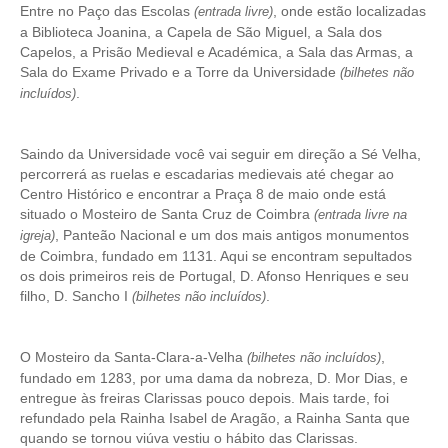
Entre no Paço das Escolas
, onde estão localizadas
(entrada livre)
Tour de meio-dia em Fátima
a Biblioteca Joanina, a Capela de São Miguel, a Sala dos
Capelos, a Prisão Medieval e Académica, a Sala das Armas, a
Tours Temáticos
Sala do Exame Privado e a Torre da Universidade
(bilhetes não
The Real Lisbon STREET ART Tour
.
incluídos)
The Lisbon Walk & Talk Street Art Tour
Rota do Azulejo
Saindo da Universidade você vai seguir em direção a Sé Velha,
percorrerá as ruelas e escadarias medievais até chegar ao
A Calçada Portuguesa
Centro Histórico e encontrar a Praça 8 de maio onde está
WineTours
situado o Mosteiro de Santa Cruz de Coimbra
(entrada livre na
, Panteão Nacional e um dos mais antigos monumentos
igreja)
Alentejo com prova de vinhos e azeite
de Coimbra, fundado em 1131. Aqui se encontram sepultados
Évora & Cartuxa
os dois primeiros reis de Portugal, D. Afonso Henriques e seu
filho, D. Sancho I
.
(bilhetes não incluídos)
Arrabida com Degustação de Vinhos e Queijo
Turismo de Natureza
O Mosteiro da Santa-Clara-a-Velha
,
(bilhetes não incluídos)
Rota do Pastor
fundado em 1283, por uma dama da nobreza, D. Mor Dias, e
Rota do Salineiro
entregue às freiras Clarissas pouco depois. Mais tarde, foi
refundado pela Rainha Isabel de Aragão, a Rainha Santa que
Birdwatching EVOA
quando se tornou viúva vestiu o hábito das Clarissas.