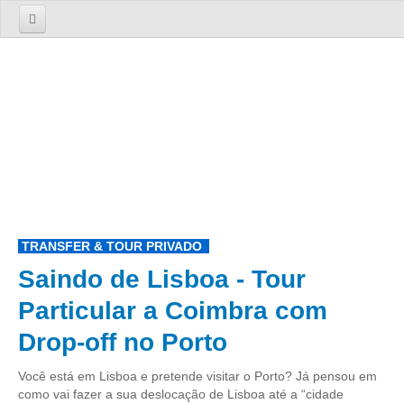
Início
Sobre nós
A Empresa
A Equipa
Serviços
TOURS
TRANSFER & TOUR PRIVADO
Tours 1 Dia
Saindo de Lisboa - Tour
Lisboa
Particular a Coimbra com
Lisboa Cosmopolita Passado e Presente
Drop-off no Porto
Sintra
Sintra dos Encantos
Você está em Lisboa e pretende visitar o Porto? Já pensou em
Sintra, Cabo da Roca e Cascais
como vai fazer a sua deslocação de Lisboa até a “cidade