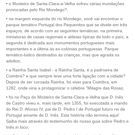
• o Mosteiro de Santa-Clara-a-Velha sofreu várias inundações
Mérida e Madrid > 2 dias
provocadas pelo Rio Mondego?;
Reserve
• na margem esquerda do rio Mondego, você vai encontrar o
parque temático Portugal dos Pequenitos que se divide em três
Blog
espaços, de acordo com as seguintes temáticas: na primeira,
miniaturas de casas regionais e aldeias típicas de todo o país, a
Informações úteis
segunda é dedicada aos monumentos portugueses mais
importantes e a última às ex-colónias portuguesas. Parque
temático-lúdico destinados às crianças, mas que agrada os
Contactos
adultos;
• a Rainha Santa Isabel - a Rainha Santa, é a padroeira de
Coimbra? e que sempre teve uma forte ligação com a cidade?
Depois de ser coroada Rainha, foi viver para Coimbra, em
1282, onde viria a protagonizar o célebre "Milagre das Rosas;
• foi no Paço do Mosteiro de Santa-Clara-a-Velha que D. Inês
de Castro viveu e, mais tarde, em 1355, foi executada a mando
do Rei D. Afonso IV, pai de D. Pedro I de Portugal futuro rei de
Portugal amante de D. Inês. Esta história não termina aqui!
Saiba mais através do testemunho do nosso guia sobre Pedro e
Inês
in loco
;