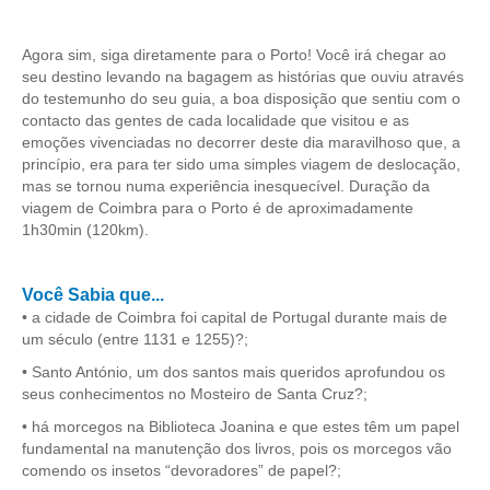
Passeio de Natureza no Rio Tejo
Experiências
Agora sim, siga diretamente para o Porto! Você irá chegar ao
seu destino levando na bagagem as histórias que ouviu através
Workshop Tapete de Arraiolos
do testemunho do seu guia, a boa disposição que sentiu com o
Longa distância
contacto das gentes de cada localidade que visitou e as
emoções vivenciadas no decorrer deste dia maravilhoso que, a
de Lisboa a Coimbra com drop-off no Porto
princípio, era para ter sido uma simples viagem de deslocação,
de Lisboa a Aveiro e Ílhavo, drop-off em Aveiro
mas se tornou numa experiência inesquecível. Duração da
viagem de Coimbra para o Porto é de aproximadamente
de Lisboa a Óbidos, Nazaré e Fátima com drop-off no Porto
1h30min (120km).
do Porto a Fátima, Nazaré e Óbidos com drop-off em Lisboa
Caminhos de Portugal
Você Sabia que...
Caminhos da Fé > 2 dias
• a cidade de Coimbra foi capital de Portugal durante mais de
um século (entre 1131 e 1255)?;
Luz e Encanto > 4 dias
• Santo António, um dos santos mais queridos aprofundou os
História, Sol e Mar > 6 dias
seus conhecimentos no Mosteiro de Santa Cruz?;
Descubra Portugal > 9 dias
• há morcegos na Biblioteca Joanina e que estes têm um papel
fundamental na manutenção dos livros, pois os morcegos vão
Centro e Norte de Portugal > 10 dias
comendo os insetos “devoradores” de papel?;
Caminhos de Espanha