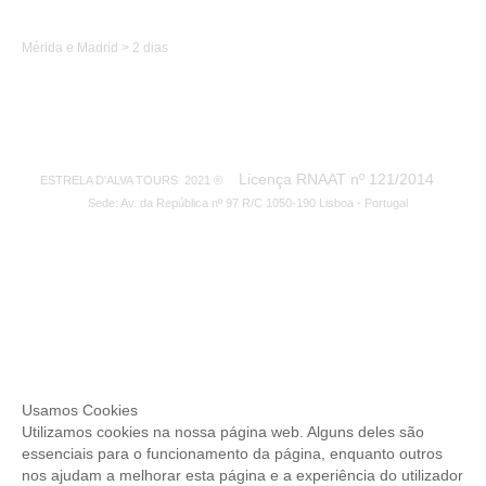
Caminhos de Espanha
Mérida e Madrid > 2 dias
Licença RNAAT nº 121/2014
ESTRELA D'ALVA TOURS 2021 ®
Sede: Av. da República nº 97 R/C 1050-190 Lisboa - Portugal
Usamos Cookies
Utilizamos cookies na nossa página web. Alguns deles são
essenciais para o funcionamento da página, enquanto outros
nos ajudam a melhorar esta página e a experiência do utilizador