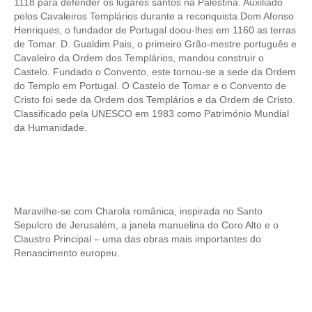
1118 para defender os lugares santos na Palestina. Auxiliado
Passeio de Natureza no Rio Tejo
pelos Cavaleiros Templários durante a reconquista Dom Afonso
Experiências
Henriques, o fundador de Portugal doou-lhes em 1160 as terras
de Tomar. D. Gualdim Pais, o primeiro Grão-mestre português e
Workshop Tapete de Arraiolos
Cavaleiro da Ordem dos Templários, mandou construir o
Castelo. Fundado o Convento, este tornou-se a sede da Ordem
Longa distância
do Templo em Portugal. O Castelo de Tomar e o Convento de
de Lisboa a Coimbra com drop-off no Porto
Cristo foi sede da Ordem dos Templários e da Ordem de Cristo.
Classificado pela UNESCO em 1983 como Património Mundial
de Lisboa a Aveiro e Ílhavo, drop-off em Aveiro
da Humanidade.
de Lisboa a Óbidos, Nazaré e Fátima com drop-off no Porto
do Porto a Fátima, Nazaré e Óbidos com drop-off em Lisboa
Caminhos de Portugal
Caminhos da Fé > 2 dias
Maravilhe-se com Charola românica, inspirada no Santo
Luz e Encanto > 4 dias
Sepulcro de Jerusalém, a janela manuelina do Coro Alto e o
Claustro Principal – uma das obras mais importantes do
História, Sol e Mar > 6 dias
Renascimento europeu.
Descubra Portugal > 9 dias
Centro e Norte de Portugal > 10 dias
Caminhos de Espanha