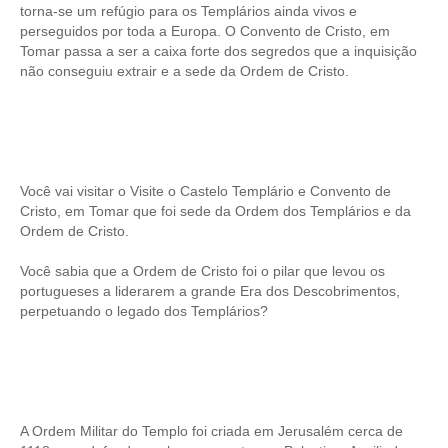
torna-se um refúgio para os Templários ainda vivos e
Tour de meio-dia em Fátima
perseguidos por toda a Europa. O Convento de Cristo, em
Tomar passa a ser a caixa forte dos segredos que a inquisição
Tours Temáticos
não conseguiu extrair e a sede da Ordem de Cristo.
The Real Lisbon STREET ART Tour
The Lisbon Walk & Talk Street Art Tour
Rota do Azulejo
A Calçada Portuguesa
Você vai visitar o Visite o Castelo Templário e Convento de
Cristo, em Tomar que foi sede da Ordem dos Templários e da
WineTours
Ordem de Cristo.
Alentejo com prova de vinhos e azeite
Você sabia que a Ordem de Cristo foi o pilar que levou os
Évora & Cartuxa
portugueses a liderarem a grande Era dos Descobrimentos,
Arrabida com Degustação de Vinhos e Queijo
perpetuando o legado dos Templários?
Turismo de Natureza
Rota do Pastor
Rota do Salineiro
Birdwatching EVOA
A Ordem Militar do Templo foi criada em Jerusalém cerca de