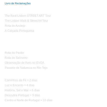
Livro de Reclamações
Tours Temáticos
The Real Lisbon STREET ART Tour
The Lisbon Walk & Street Art Tour
Rota do Azulejo
A Calçada Portuguesa
Turismo de Natureza
Rota do Pastor
Rota do Salineiro
Observação de Aves no EVOA
Passeio de Natureza no Rio Tejo
Caminhos de Portugal
Caminhos da Fé > 2 dias
Luz e Encanto > 4 dias
História, Sol e Mar > 6 dias
Descubra Portugal > 9 dias
Centro e Norte de Portugal > 10 dias