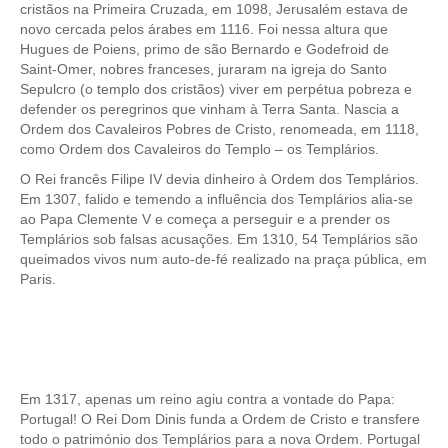
cristãos na Primeira Cruzada, em 1098, Jerusalém estava de
Óbidos
novo cercada pelos árabes em 1116. Foi nessa altura que
Serra de Montejunto e Óbidos
Hugues de Poiens, primo de são Bernardo e Godefroid de
Saint-Omer, nobres franceses, juraram na igreja do Santo
Fátima, Batalha, Nazaré e Óbidos
Sepulcro (o templo dos cristãos) viver em perpétua pobreza e
Fátima
defender os peregrinos que vinham à Terra Santa. Nascia a
Ordem dos Cavaleiros Pobres de Cristo, renomeada, em 1118,
Um dia em Fátima
como Ordem dos Cavaleiros do Templo – os Templários.
Fátima, Batalha, Nazaré e Óbidos
O Rei francês Filipe IV devia dinheiro à Ordem dos Templários.
Em 1307, falido e temendo a influência dos Templários alia-se
Fátima e Ourém
ao Papa Clemente V e começa a perseguir e a prender os
Évora
Templários sob falsas acusações. Em 1310, 54 Templários são
queimados vivos num auto-de-fé realizado na praça pública, em
Évora e Monsaraz
Paris.
Évora e Arraiolos
Tomar
O Tesouro dos Templários
Castelos Templários e Vilas Ribeirinhas
Em 1317, apenas um reino agiu contra a vontade do Papa:
Tours meio dia
Portugal! O Rei Dom Dinis funda a Ordem de Cristo e transfere
todo o património dos Templários para a nova Ordem. Portugal
Tour de meio-dia em Sintra