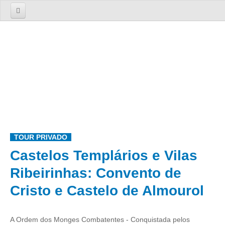
Início
Sobre nós
A Empresa
A Equipa
Serviços
TOURS
TOUR PRIVADO
Tours 1 Dia
Castelos Templários e Vilas
Lisboa
Ribeirinhas: Convento de
Lisboa Cosmopolita Passado e Presente
Cristo e Castelo de Almourol
Sintra
Sintra dos Encantos
Sintra, Cabo da Roca e Cascais
A Ordem dos Monges Combatentes - Conquistada pelos