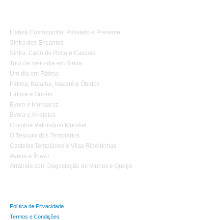
Tours 1 Dia
Lisboa Cosmopolita Passado e Presente
Sintra dos Encantos
Sintra, Cabo da Roca e Cascais
Tour de meio-dia em Sintra
Um dia em Fátima
Fátima, Batalha, Nazaré e Óbidos
Fátima e Ourém
Évora e Monsaraz
Évora e Arraiolos
Coimbra Património Mundial
O Tesouro dos Templários
Castelos Templários e Vilas Ribeirinhas
Aveiro e Ílhavo
Arrábida com Degustação de Vinhos e Queijo
Política de Privacidade
Termos e Condições