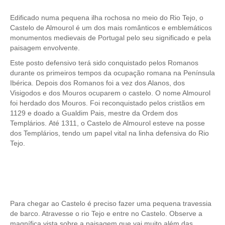
Mérida e Madrid > 2 dias
Edificado numa pequena ilha rochosa no meio do Rio Tejo, o
Castelo de Almourol é um dos mais românticos e emblemáticos
Reserve
monumentos medievais de Portugal pelo seu significado e pela
paisagem envolvente.
Blog
Este posto defensivo terá sido conquistado pelos Romanos
Informações úteis
durante os primeiros tempos da ocupação romana na Península
Ibérica. Depois dos Romanos foi a vez dos Alanos, dos
Contactos
Visigodos e dos Mouros ocuparem o castelo. O nome Almourol
foi herdado dos Mouros. Foi reconquistado pelos cristãos em
1129 e doado a Gualdim Pais, mestre da Ordem dos
Templários. Até 1311, o Castelo de Almourol esteve na posse
dos Templários, tendo um papel vital na linha defensiva do Rio
Tejo.
Para chegar ao Castelo é preciso fazer uma pequena travessia
de barco. Atravesse o rio Tejo e entre no Castelo. Observe a
magnífica vista sobre a paisagem que vai muito além das