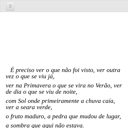
Início
Sobre nós
A Empresa
A Equipa
Serviços
É preciso ver o que não foi visto, ver outra
TOURS
vez o que se viu já,
Tours 1 Dia
ver na Primavera o que se vira no Verão, ver
Lisboa
de dia o que se viu de noite,
Lisboa Cosmopolita Passado e Presente
com Sol onde primeiramente a chuva caía,
ver a seara verde,
Sintra
o fruto maduro, a pedra que mudou de lugar,
Sintra dos Encantos
Sintra, Cabo da Roca e Cascais
a sombra que aqui não estava.