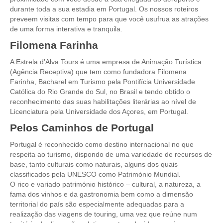
durante toda a sua estadia em Portugal. Os nossos roteiros
Tour de meio-dia em Fátima
preveem visitas com tempo para que você usufrua as atrações
de uma forma interativa e tranquila.
Tours Temáticos
Filomena Farinha
The Real Lisbon STREET ART Tour
The Lisbon Walk & Talk Street Art Tour
A Estrela d’Alva Tours é uma empresa de Animação Turística
(Agência Receptiva) que tem como fundadora Filomena
Rota do Azulejo
Farinha, Bacharel em Turismo pela Pontifícia Universidade
A Calçada Portuguesa
Católica do Rio Grande do Sul, no Brasil e tendo obtido o
reconhecimento das suas habilitações literárias ao nível de
WineTours
Licenciatura pela Universidade dos Açores, em Portugal.
Alentejo com prova de vinhos e azeite
Pelos Caminhos de Portugal
Évora & Cartuxa
Portugal é reconhecido como destino internacional no que
Arrabida com Degustação de Vinhos e Queijo
respeita ao turismo, dispondo de uma variedade de recursos de
base, tanto culturais como naturais, alguns dos quais
Turismo de Natureza
classificados pela UNESCO como Património Mundial.
Rota do Pastor
O rico e variado património histórico – cultural, a natureza, a
fama dos vinhos e da gastronomia bem como a dimensão
Rota do Salineiro
territorial do país são especialmente adequadas para a
Birdwatching EVOA
realização das viagens de touring, uma vez que reúne num