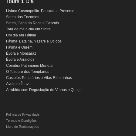
Tours 1 Dia
Mérida e Madrid > 2 dias
Lisboa Cosmopolita Passado e Presente
Sintra dos Encantos
Reserve
Sintra, Cabo da Roca e Cascais
Tour de meio-dia em Sintra
Blog
Um dia em Fátima
Fátima, Batalha, Nazaré e Óbidos
Informações úteis
Fátima e Ourém
Évora e Monsaraz
Contactos
Évora e Arraiolos
Coimbra Património Mundial
O Tesouro dos Templários
Castelos Templários e Vilas Ribeirinhas
Aveiro e Ílhavo
Arrábida com Degustação de Vinhos e Queijo
Política de Privacidade
Termos e Condições
Livro de Reclamações