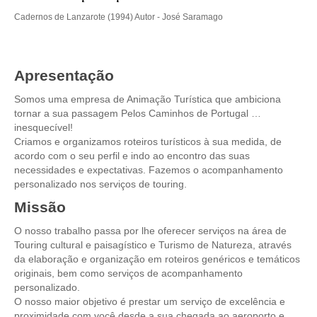
Óbidos
Cadernos de Lanzarote (1994) Autor - José Saramago
Serra de Montejunto e Óbidos
Fátima, Batalha, Nazaré e Óbidos
Apresentação
Fátima
Um dia em Fátima
Somos uma empresa de Animação Turística que ambiciona
tornar a sua passagem Pelos Caminhos de Portugal …
Fátima, Batalha, Nazaré e Óbidos
inesquecível!
Criamos e organizamos roteiros turísticos à sua medida, de
Fátima e Ourém
acordo com o seu perfil e indo ao encontro das suas
Évora
necessidades e expectativas. Fazemos o acompanhamento
personalizado nos serviços de touring.
Évora e Monsaraz
Missão
Évora e Arraiolos
Tomar
O nosso trabalho passa por lhe oferecer serviços na área de
Touring cultural e paisagístico e Turismo de Natureza, através
O Tesouro dos Templários
da elaboração e organização em roteiros genéricos e temáticos
Castelos Templários e Vilas Ribeirinhas
originais, bem como serviços de acompanhamento
personalizado.
Tours meio dia
O nosso maior objetivo é prestar um serviço de excelência e
Tour de meio-dia em Sintra
proximidade com você desde a sua chegada ao aeroporto e