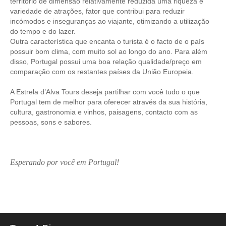
território de dimensão relativamente reduzida uma riqueza e
Passeio de Natureza no Rio Tejo
variedade de atrações, fator que contribui para reduzir
incómodos e inseguranças ao viajante, otimizando a utilização
Experiências
do tempo e do lazer.
Workshop Tapete de Arraiolos
Outra característica que encanta o turista é o facto de o país
possuir bom clima, com muito sol ao longo do ano. Para além
Longa distância
disso, Portugal possui uma boa relação qualidade/preço em
de Lisboa a Coimbra com drop-off no Porto
comparação com os restantes países da União Europeia.
de Lisboa a Aveiro e Ílhavo, drop-off em Aveiro
A Estrela d’Alva Tours deseja partilhar com você tudo o que
de Lisboa a Óbidos, Nazaré e Fátima com drop-off no Porto
Portugal tem de melhor para oferecer através da sua história,
cultura, gastronomia e vinhos, paisagens, contacto com as
do Porto a Fátima, Nazaré e Óbidos com drop-off em Lisboa
pessoas, sons e sabores.
Caminhos de Portugal
Caminhos da Fé > 2 dias
Luz e Encanto > 4 dias
Esperando por você em Portugal!
História, Sol e Mar > 6 dias
Descubra Portugal > 9 dias
Centro e Norte de Portugal > 10 dias
Caminhos de Espanha