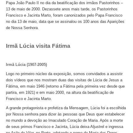
Papa João Paulo II no dia da beatificação dos irmãos Pastorinhos –
13 de maio de 2000. Dezassete anos mais tarde, os Pastorinhos
Francisco e Jacinta Marto, foram canonizados pelo Papa Francisco
no dia 13 de maio, data que se assinalou os 100 anos das Aparições
de Nossa Senhora.
Irmã Lúcia visita Fátima
Irmã Lúcia (1907-2005)
Logo no primeiro núcleo da exposição, somos convidados a assistir
dois vídeos que nos mostram duas das visitas de Lúcia de Jesus a
Fátima, em maio 1946 (retorno a Fátima pela primeira vez desde que
partira, em 1921) e em maio 2000, na altura da beatificação de
Francisco e Jacinta Marto.
A grande protagonista e profetiza da Mensagem, Lúcia foi a escolhida
por Nossa senhora para dizer às pessoas que Deus quer estabelecer
no mundo a devoção ao Imaculado Coração de Maria. Após a morte
de seus primos Francisco e Jacinta, Lúcia deixa Aljustrel e ingressa
no Asilo de Vilar, no Porto, adotando o nome de Maria das Dores.