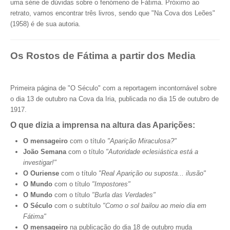
uma série de dúvidas sobre o fenómeno de Fátima. Próximo ao
retrato, vamos encontrar três livros, sendo que "Na Cova dos Leões"
(1958) é de sua autoria.
Os Rostos de Fátima a partir dos Media
Primeira página de "O Século" com a reportagem incontornável sobre
o dia 13 de outubro na Cova da Iria, publicada no dia 15 de outubro de
1917.
O que dizia a imprensa na altura das Aparições:
O mensageiro
com o título
"Aparição Miraculosa?"
João Semana
com o título
"Autoridade eclesiástica está a
investigar!"
O Ouriense
com o título
"Real Aparição ou suposta... ilusão"
O Mundo
com o título
"Impostores"
O Mundo
com o título
"Burla das Verdades"
O Século
com o subtítulo
"Como o sol bailou ao meio dia em
Fátima"
O mensageiro
na publicação do dia 18 de outubro muda