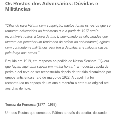
Os Rostos dos Adversários: Dúvidas e
Militâncias
"Olhando para Fátima com suspeição, muitos foram os rostos que se
tornaram adversários do fenómeno que a partir de 1917 atraía
incontáveis rostos à Cova da Iria. Evidenciando as dificuldades que
tiveram em perceber um fenómeno da ordem do sobrenatural, agiram
com contundente militância, pela força da palavra, e nalguns casos,
pela força das armas."
Erguida em 1919, em resposta ao pedido de Nossa Senhora: "
Quero
que façam aqui uma capela em minha honra.",
a modesta capela de
pedra e cal teve de ser reconstruída depois de ter sido dinamitada por
grupos anticlericais, a 6 de março de 1922. A capelinha foi
reconstruída no espaço de um ano e mantém a estrutura original até
aos dias de hoje.
Tomaz da Fonseca (1877 - 1968)
Um dos Rostos que combateu Fátima através da escrita, deixando