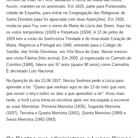
Assim, mantém-se no anonimato. Em 1925, parte para Pontevedra,
cidade de Espanha, para entrar na Congregação das Religiosas de
Santa Doroteia (aqui foi agraciada com duas Aparições). Em 1926,
muda-se para Tuy com o nome de Maria de Lúcia das Dores. Aqui faz
os votos temporários (1928) e Perpétuos (1934). A 13 de junho de
1929 tem a visão da Santíssima Trindade e do Imaculado Coração de
Maria. Regressa a Portugal em 1946, entrando para o Colégio do
Sardão, das Irmãs Doroteias, em Vila Nova de Gaia. Nesse mesmo
ano visita Fátima (foto acima). Em 2005, já ingressada no Carmelo de
Coimbra (1948), falece aos 97 anos (quase 98 anos) como Carmelita.
É decretado Luto Nacional.
Na Aparição do dia 13.06.1917, Nossa Senhora pede a Lúcia para
aprender a ler:
"Quero que venhais aqui no dia 13 do mês que vem,
que rezeis o terço todos os dias e que aprendais a ler"
. Anos mais
tarde, a Irmã Lúcia torna-se escritora após ser encorajada a escrever
as suas Memórias: Primeira Memória (1935), Segunda Memória
(1937), Terceira e Quarta Memória (1941), Quinta Memória (1989) e
Sexta Memória (1992-1993).