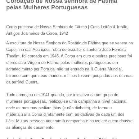
Coroação de Nossa senhora de Fátima
pelas Mulheres Portuguesas
Coroa preciosa de Nossa Senhora de Fátima | Casa Leitão & Irmão,
Antigos Joalheiros da Coroa, 1942
A escultura de Nossa Senhora do Rosário de Fátima que se venera na
Capelinha das Aparições, obra do escultor e santeiro José Ferreira
Thedim, foi coroada em 1946. A Coroa em ouro e pedras preciosas foi
oferecida à Virgem de Fátima pelas mulheres portuguesas em
agradecimento por Portugal não ter entrado na II Guerra Mundial,
fazendo com que seus maridos e filhos fossem poupados aos dramas
da terrível Guerra.
Tudo começou em 1941 quando, por iniciativa de um grupo de
mulheres portuguesas, realizou-se uma campanha a nível nacional,
onde as mesmas pediam jóias (e não dinheiro), de forma a
materializar a Coroa diretamente com as dádivas de cada um dos
fiéis. Muitas pessoas aderiram à campanha e houve até quem doasse
as alianças de casamento.