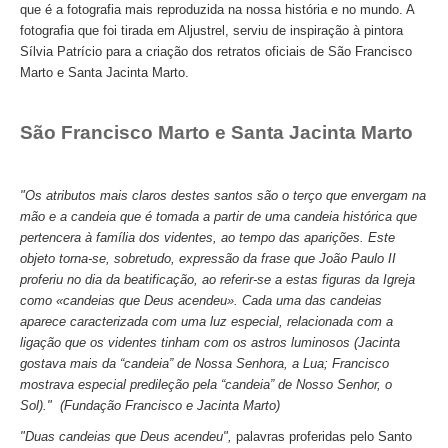
que é a fotografia mais reproduzida na nossa história e no mundo. A
Mérida e Madrid > 2 dias
fotografia que foi tirada em Aljustrel, serviu de inspiração à pintora
Sílvia Patrício para a criação dos retratos oficiais de São Francisco
Reserve
Marto e Santa Jacinta Marto.
Blog
São Francisco Marto e Santa Jacinta Marto
Informações úteis
Contactos
"Os atributos mais claros destes santos são o terço que envergam na
mão e a candeia que é tomada a partir de uma candeia histórica que
pertencera à família dos videntes, ao tempo das aparições. Este
objeto torna-se, sobretudo, expressão da frase que João Paulo II
proferiu no dia da beatificação, ao referir-se a estas figuras da Igreja
como «candeias que Deus acendeu». Cada uma das candeias
aparece caracterizada com uma luz especial, relacionada com a
ligação que os videntes tinham com os astros luminosos (Jacinta
gostava mais da “candeia” de Nossa Senhora, a Lua; Francisco
mostrava especial predileção pela “candeia” de Nosso Senhor, o
Sol)." (Fundação Francisco e Jacinta Marto)
"Duas candeias que Deus acendeu",
palavras proferidas pelo Santo