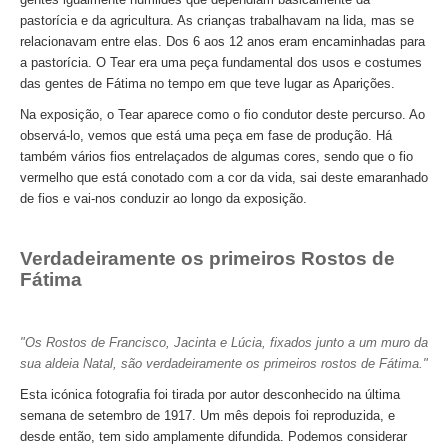
Passeio de Natureza no Rio Tejo
pastorícia e da agricultura. As crianças trabalhavam na lida, mas se
relacionavam entre elas. Dos 6 aos 12 anos eram encaminhadas para
Experiências
a pastorícia. O Tear era uma peça fundamental dos usos e costumes
Workshop Tapete de Arraiolos
das gentes de Fátima no tempo em que teve lugar as Aparições.
Longa distância
Na exposição, o Tear aparece como o fio condutor deste percurso. Ao
de Lisboa a Coimbra com drop-off no Porto
observá-lo, vemos que está uma peça em fase de produção. Há
também vários fios entrelaçados de algumas cores, sendo que o fio
de Lisboa a Aveiro e Ílhavo, drop-off em Aveiro
vermelho que está conotado com a cor da vida, sai deste emaranhado
de Lisboa a Óbidos, Nazaré e Fátima com drop-off no Porto
de fios e vai-nos conduzir ao longo da exposição.
do Porto a Fátima, Nazaré e Óbidos com drop-off em Lisboa
Verdadeiramente os primeiros Rostos de
Caminhos de Portugal
Fátima
Caminhos da Fé > 2 dias
Luz e Encanto > 4 dias
"Os Rostos de Francisco, Jacinta e Lúcia, fixados junto a um muro da
História, Sol e Mar > 6 dias
sua aldeia Natal, são verdadeiramente os primeiros rostos de Fátima."
Descubra Portugal > 9 dias
Esta icónica fotografia foi tirada por autor desconhecido na última
Centro e Norte de Portugal > 10 dias
semana de setembro de 1917. Um mês depois foi reproduzida, e
desde então, tem sido amplamente difundida. Podemos considerar
Caminhos de Espanha