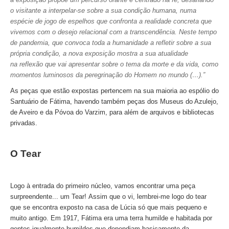
o visitante a interpelar-se sobre a sua condição humana, numa
Tour de meio-dia em Fátima
espécie de jogo de espelhos que confronta a realidade concreta que
Tours Temáticos
vivemos com o desejo relacional com a transcendência. Neste tempo
de pandemia, que convoca toda a humanidade a refletir sobre a sua
The Real Lisbon STREET ART Tour
própria condição, a nova exposição mostra a sua atualidade
The Lisbon Walk & Talk Street Art Tour
na reflexão que vai apresentar sobre o tema da morte e da vida, como
momentos luminosos da peregrinação do Homem no mundo (…).”
Rota do Azulejo
As peças que estão expostas pertencem na sua maioria ao espólio do
A Calçada Portuguesa
Santuário de Fátima, havendo também peças dos Museus do Azulejo,
WineTours
de Aveiro e da Póvoa do Varzim, para além de arquivos e bibliotecas
privadas.
Alentejo com prova de vinhos e azeite
Évora & Cartuxa
O Tear
Arrabida com Degustação de Vinhos e Queijo
Turismo de Natureza
Logo à entrada do primeiro núcleo, vamos encontrar uma peça
Rota do Pastor
surpreendente... um Tear!
Assim que o vi, lembrei-me logo do tear
Rota do Salineiro
que se encontra exposto na casa de Lúcia só que mais pequeno e
muito antigo. Em 1917, Fátima era uma terra humilde e habitada por
Birdwatching EVOA
gentes igualmente humildes que dependiam basicamente da