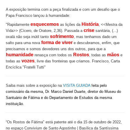
A exposição termina com a peça finalizada e com um desafio que o
Papa Francisco lançou à humanidade:
esquecemos
História
"Rapidamente
as lições da
, <<Mestra da
crise
Vida>> (Cícero, de Oratore, 2,36). Passada a
sanitária, (...)
sofrimento
oxalá não seja inútil tanto
, mas tenhamos dado um
forma de viver
salto para uma nova
e descubramos, enfim, que
precisamos e somos devedores uns dos outros, para que a
humanidade
Rostos
mãos
renasça com todos os
, todas as
e
vozes
todas as
, livre das fronteiras que criamos. Francisco, Carta
Encíclica "Fratelli Tutti"
Saiba mais sobre a exposição na
VISITA GUIADA
f
eita pelo
comissário da mesma, Dr. Marco Daniel Duarte, diretor do Museu do
Santuário de Fátima e do Departamento de Estudos da mesma
instituição.
“Os Rostos de Fátima"
está patente até o dia 15 de outubro de 2022,
no espaço Convivium de Santo Agostinho | Basílica da Santíssima