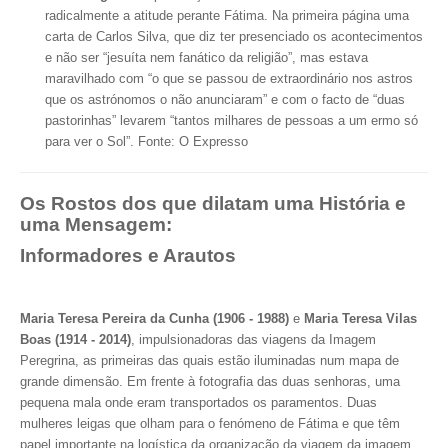
radicalmente a atitude perante Fátima.
Na primeira página uma
carta de Carlos Silva, que diz ter presenciado os acontecimentos
e não ser “jesuíta nem fanático da religião”, mas estava
maravilhado com “o que se passou de extraordinário nos astros
que os astrónomos o não anunciaram” e com o facto de “duas
pastorinhas” levarem “tantos milhares de pessoas a um ermo só
para ver o Sol”. Fonte: O Expresso
Os Rostos dos que dilatam uma História e
uma Mensagem:
Informadores e Arautos
Maria Teresa Pereira da Cunha (1906 - 1988)
e
Maria Teresa Vilas
Boas (1914 - 2014)
, impulsionadoras das viagens da Imagem
Peregrina, as primeiras das quais estão iluminadas num mapa de
grande dimensão. Em frente à fotografia das duas senhoras, uma
pequena mala onde eram transportados os paramentos. Duas
mulheres leigas que olham para o fenómeno de Fátima e que têm
papel importante na logística da organização da viagem da imagem