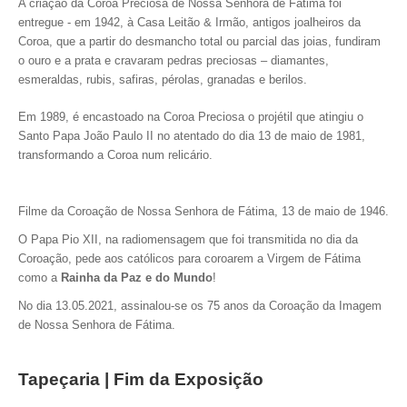
A criação da Coroa Preciosa de Nossa Senhora de Fátima foi
entregue - em 1942, à Casa Leitão & Irmão, antigos joalheiros da
Coroa, que a partir do desmancho total ou parcial das joias, fundiram
o ouro e a prata e cravaram pedras preciosas – diamantes,
esmeraldas, rubis, safiras, pérolas, granadas e berilos.
Em 1989, é encastoado na Coroa Preciosa o projétil que atingiu o
Santo Papa João Paulo II no atentado do dia 13 de maio de 1981,
transformando a Coroa num relicário.
Filme da Coroação de Nossa Senhora de Fátima, 13 de maio de 1946.
O Papa Pio XII, na radiomensagem que foi transmitida no dia da
Coroação, pede aos católicos para coroarem a Virgem de Fátima
como a
Rainha da Paz e do Mundo
!
No dia 13.05.2021, assinalou-se os 75 anos da Coroação da Imagem
de Nossa Senhora de Fátima.
Tapeçaria | Fim da Exposição