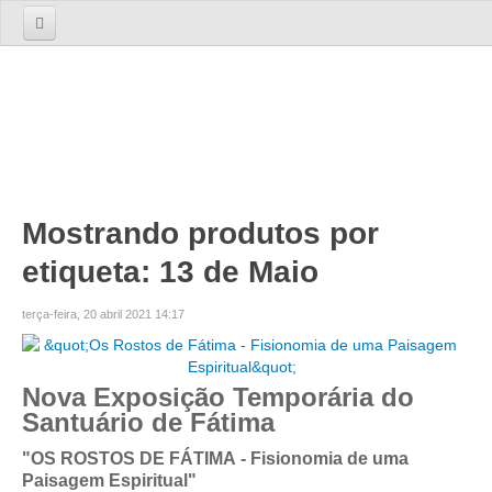
Início
Sobre nós
A Empresa
A Equipa
Serviços
Mostrando produtos por
etiqueta: 13 de Maio
TOURS
Tours 1 Dia
terça-feira, 20 abril 2021 14:17
Lisboa
Lisboa Cosmopolita Passado e Presente
Nova Exposição Temporária do
Sintra
Santuário de Fátima
Sintra dos Encantos
"OS ROSTOS DE FÁTIMA - Fisionomia de uma
Sintra, Cabo da Roca e Cascais
Paisagem Espiritual"