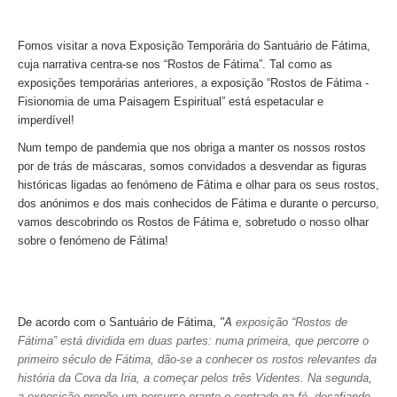
Óbidos
Serra de Montejunto e Óbidos
Fomos visitar a nova Exposição Temporária do Santuário de Fátima,
cuja narrativa centra-se nos “Rostos de Fátima”.
Tal como as
Fátima, Batalha, Nazaré e Óbidos
exposições temporárias anteriores, a exposição
“Rostos de Fátima -
Fátima
Fisionomia de uma Paisagem Espiritual”
está espetacular e
imperdível!
Um dia em Fátima
Num tempo de pandemia que nos obriga a manter os nossos rostos
Fátima, Batalha, Nazaré e Óbidos
por de trás de máscaras, somos convidados a desvendar as figuras
Fátima e Ourém
históricas ligadas ao fenómeno de Fátima e olhar para os seus rostos,
dos anónimos e dos mais conhecidos de Fátima e durante o percurso,
Évora
vamos descobrindo os Rostos de Fátima e, sobretudo o nosso olhar
Évora e Monsaraz
sobre o fenómeno de Fátima!
Évora e Arraiolos
Tomar
O Tesouro dos Templários
De acordo com o Santuário de Fátima,
"A
exposição “Rostos de
Castelos Templários e Vilas Ribeirinhas
Fátima” está dividida em duas partes: numa primeira, que percorre o
primeiro século de Fátima, dão-se a conhecer os rostos relevantes da
Tours meio dia
história da Cova da Iria, a começar pelos três Videntes. Na segunda,
Tour de meio-dia em Sintra
a exposição propõe um percurso orante e centrado na fé, desafiando