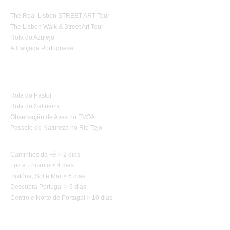
The Real Lisbon STREET ART Tour
The Lisbon Walk & Street Art Tour
Rota do Azulejo
A Calçada Portuguesa
Turismo de Natureza
Rota do Pastor
Rota do Salineiro
Observação de Aves no EVOA
Passeio de Natureza no Rio Tejo
Caminhos de Portugal
Caminhos da Fé > 2 dias
Luz e Encanto > 4 dias
História, Sol e Mar > 6 dias
Descubra Portugal > 9 dias
Centro e Norte de Portugal > 10 dias
Caminhos de Espanha