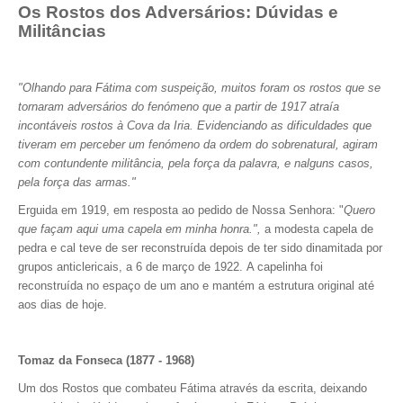
Os Rostos dos Adversários: Dúvidas e
Militâncias
"Olhando para Fátima com suspeição, muitos foram os rostos que se
tornaram adversários do fenómeno que a partir de 1917 atraía
incontáveis rostos à Cova da Iria. Evidenciando as dificuldades que
tiveram em perceber um fenómeno da ordem do sobrenatural, agiram
com contundente militância, pela força da palavra, e nalguns casos,
pela força das armas."
Erguida em 1919, em resposta ao pedido de Nossa Senhora: "
Quero
que façam aqui uma capela em minha honra.",
a modesta capela de
pedra e cal teve de ser reconstruída depois de ter sido dinamitada por
grupos anticlericais, a 6 de março de 1922. A capelinha foi
reconstruída no espaço de um ano e mantém a estrutura original até
aos dias de hoje.
Tomaz da Fonseca (1877 - 1968)
Um dos Rostos que combateu Fátima através da escrita, deixando