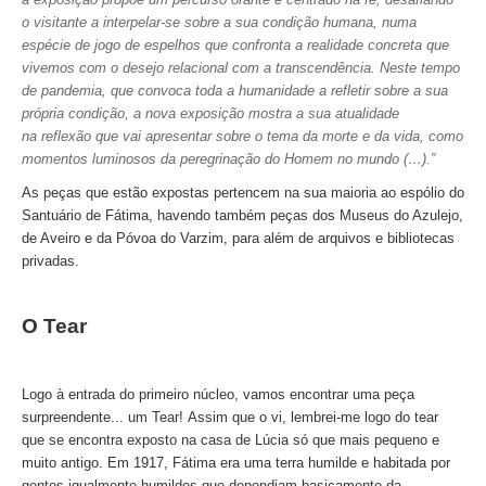
o visitante a interpelar-se sobre a sua condição humana, numa
Tour de meio-dia em Fátima
espécie de jogo de espelhos que confronta a realidade concreta que
Tours Temáticos
vivemos com o desejo relacional com a transcendência. Neste tempo
de pandemia, que convoca toda a humanidade a refletir sobre a sua
The Real Lisbon STREET ART Tour
própria condição, a nova exposição mostra a sua atualidade
The Lisbon Walk & Talk Street Art Tour
na reflexão que vai apresentar sobre o tema da morte e da vida, como
momentos luminosos da peregrinação do Homem no mundo (…).”
Rota do Azulejo
As peças que estão expostas pertencem na sua maioria ao espólio do
A Calçada Portuguesa
Santuário de Fátima, havendo também peças dos Museus do Azulejo,
WineTours
de Aveiro e da Póvoa do Varzim, para além de arquivos e bibliotecas
privadas.
Alentejo com prova de vinhos e azeite
Évora & Cartuxa
O Tear
Arrabida com Degustação de Vinhos e Queijo
Turismo de Natureza
Logo à entrada do primeiro núcleo, vamos encontrar uma peça
Rota do Pastor
surpreendente... um Tear!
Assim que o vi, lembrei-me logo do tear
Rota do Salineiro
que se encontra exposto na casa de Lúcia só que mais pequeno e
muito antigo. Em 1917, Fátima era uma terra humilde e habitada por
Birdwatching EVOA
gentes igualmente humildes que dependiam basicamente da