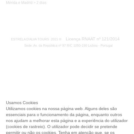
Mérida e Madrid > 2 dias
Licença RNAAT nº 121/2014
ESTRELA D'ALVA TOURS 2021 ®
Sede: Av. da República nº 97 R/C 1050-190 Lisboa - Portugal
Usamos Cookies
Utilizamos cookies na nossa página web. Alguns deles são
essenciais para o funcionamento da página, enquanto outros
nos ajudam a melhorar esta página e a experiência do utilizador
(cookies de rastreio). O utilizador pode decidir se pretende
permitir ou não os cookies. Tenha em atenção que, se os