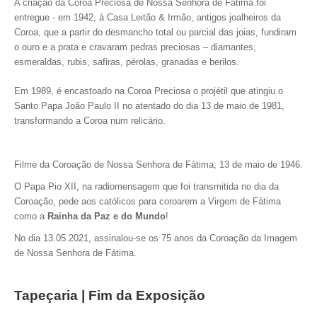
A criação da Coroa Preciosa de Nossa Senhora de Fátima foi
entregue - em 1942, à Casa Leitão & Irmão, antigos joalheiros da
Coroa, que a partir do desmancho total ou parcial das joias, fundiram
o ouro e a prata e cravaram pedras preciosas – diamantes,
esmeraldas, rubis, safiras, pérolas, granadas e berilos.
Em 1989, é encastoado na Coroa Preciosa o projétil que atingiu o
Santo Papa João Paulo II no atentado do dia 13 de maio de 1981,
transformando a Coroa num relicário.
Filme da Coroação de Nossa Senhora de Fátima, 13 de maio de 1946.
O Papa Pio XII, na radiomensagem que foi transmitida no dia da
Coroação, pede aos católicos para coroarem a Virgem de Fátima
como a
Rainha da Paz e do Mundo
!
No dia 13.05.2021, assinalou-se os 75 anos da Coroação da Imagem
de Nossa Senhora de Fátima.
Tapeçaria | Fim da Exposição