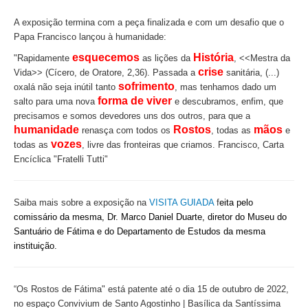
A exposição termina com a peça finalizada e com um desafio que o
Papa Francisco lançou à humanidade:
esquecemos
História
"Rapidamente
as lições da
, <<Mestra da
crise
Vida>> (Cícero, de Oratore, 2,36). Passada a
sanitária, (...)
sofrimento
oxalá não seja inútil tanto
, mas tenhamos dado um
forma de viver
salto para uma nova
e descubramos, enfim, que
precisamos e somos devedores uns dos outros, para que a
humanidade
Rostos
mãos
renasça com todos os
, todas as
e
vozes
todas as
, livre das fronteiras que criamos. Francisco, Carta
Encíclica "Fratelli Tutti"
Saiba mais sobre a exposição na
VISITA GUIADA
f
eita pelo
comissário da mesma, Dr. Marco Daniel Duarte, diretor do Museu do
Santuário de Fátima e do Departamento de Estudos da mesma
instituição.
“Os Rostos de Fátima"
está patente até o dia 15 de outubro de 2022,
no espaço Convivium de Santo Agostinho | Basílica da Santíssima