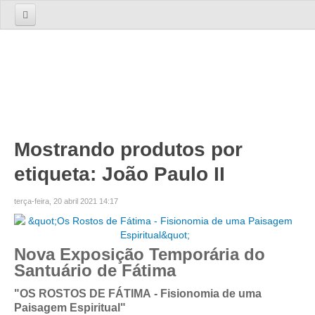
Início
Sobre nós
A Empresa
A Equipa
Serviços
Mostrando produtos por
etiqueta: João Paulo II
TOURS
Tours 1 Dia
terça-feira, 20 abril 2021 14:17
Lisboa
Lisboa Cosmopolita Passado e Presente
Nova Exposição Temporária do
Sintra
Santuário de Fátima
Sintra dos Encantos
"OS ROSTOS DE FÁTIMA - Fisionomia de uma
Sintra, Cabo da Roca e Cascais
Paisagem Espiritual"