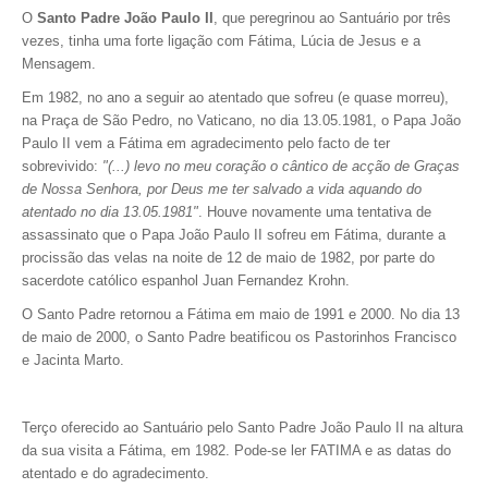
O
Santo Padre João Paulo II
, que peregrinou ao Santuário por três
vezes, tinha uma forte ligação com Fátima, Lúcia de Jesus e a
Mensagem.
Em 1982, no ano a seguir ao atentado que sofreu (e quase morreu),
na Praça de São Pedro, no Vaticano, no dia 13.05.1981, o Papa João
Paulo II vem a Fátima em agradecimento pelo facto de ter
sobrevivido:
"(...) levo no meu coração o cântico de acção de Graças
de Nossa Senhora, por Deus me ter salvado a vida aquando do
atentado no dia 13.05.1981"
. H
ouve novamente uma tentativa de
assassinato que o Papa João Paulo II sofreu em Fátima, durante a
procissão das velas na noite de 12 de maio de 1982, por parte do
sacerdote católico espanhol Juan Fernandez Krohn.
O Santo Padre retornou a Fátima em maio de 1991 e 2000. No dia 13
de maio de 2000, o Santo Padre beatificou os Pastorinhos Francisco
e Jacinta Marto.
Terço oferecido ao Santuário pelo Santo Padre João Paulo II na altura
da sua visita a Fátima, em 1982. Pode-se ler FATIMA e as datas do
atentado e do agradecimento.