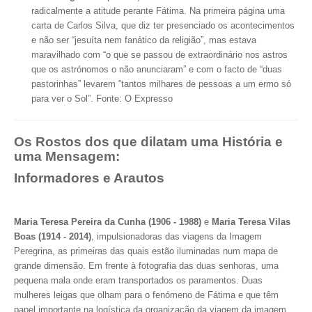
radicalmente a atitude perante Fátima.
Na primeira página uma
carta de Carlos Silva, que diz ter presenciado os acontecimentos
e não ser “jesuíta nem fanático da religião”, mas estava
maravilhado com “o que se passou de extraordinário nos astros
que os astrónomos o não anunciaram” e com o facto de “duas
pastorinhas” levarem “tantos milhares de pessoas a um ermo só
para ver o Sol”. Fonte: O Expresso
Os Rostos dos que dilatam uma História e
uma Mensagem:
Informadores e Arautos
Maria Teresa Pereira da Cunha (1906 - 1988)
e
Maria Teresa Vilas
Boas (1914 - 2014)
, impulsionadoras das viagens da Imagem
Peregrina, as primeiras das quais estão iluminadas num mapa de
grande dimensão. Em frente à fotografia das duas senhoras, uma
pequena mala onde eram transportados os paramentos. Duas
mulheres leigas que olham para o fenómeno de Fátima e que têm
papel importante na logística da organização da viagem da imagem