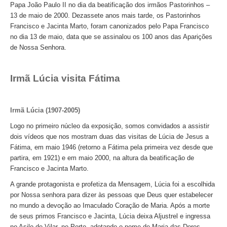
Papa João Paulo II no dia da beatificação dos irmãos Pastorinhos –
13 de maio de 2000. Dezassete anos mais tarde, os Pastorinhos
Francisco e Jacinta Marto, foram canonizados pelo Papa Francisco
no dia 13 de maio, data que se assinalou os 100 anos das Aparições
de Nossa Senhora.
Irmã Lúcia visita Fátima
Irmã Lúcia (1907-2005)
Logo no primeiro núcleo da exposição, somos convidados a assistir
dois vídeos que nos mostram duas das visitas de Lúcia de Jesus a
Fátima, em maio 1946 (retorno a Fátima pela primeira vez desde que
partira, em 1921) e em maio 2000, na altura da beatificação de
Francisco e Jacinta Marto.
A grande protagonista e profetiza da Mensagem, Lúcia foi a escolhida
por Nossa senhora para dizer às pessoas que Deus quer estabelecer
no mundo a devoção ao Imaculado Coração de Maria. Após a morte
de seus primos Francisco e Jacinta, Lúcia deixa Aljustrel e ingressa
no Asilo de Vilar, no Porto, adotando o nome de Maria das Dores.