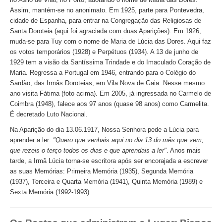
Assim, mantém-se no anonimato. Em 1925, parte para Pontevedra,
cidade de Espanha, para entrar na Congregação das Religiosas de
Santa Doroteia (aqui foi agraciada com duas Aparições). Em 1926,
muda-se para Tuy com o nome de Maria de Lúcia das Dores. Aqui faz
os votos temporários (1928) e Perpétuos (1934). A 13 de junho de
1929 tem a visão da Santíssima Trindade e do Imaculado Coração de
Maria. Regressa a Portugal em 1946, entrando para o Colégio do
Sardão, das Irmãs Doroteias, em Vila Nova de Gaia. Nesse mesmo
ano visita Fátima (foto acima). Em 2005, já ingressada no Carmelo de
Coimbra (1948), falece aos 97 anos (quase 98 anos) como Carmelita.
É decretado Luto Nacional.
Na Aparição do dia 13.06.1917, Nossa Senhora pede a Lúcia para
aprender a ler:
"Quero que venhais aqui no dia 13 do mês que vem,
que rezeis o terço todos os dias e que aprendais a ler"
. Anos mais
tarde, a Irmã Lúcia torna-se escritora após ser encorajada a escrever
as suas Memórias: Primeira Memória (1935), Segunda Memória
(1937), Terceira e Quarta Memória (1941), Quinta Memória (1989) e
Sexta Memória (1992-1993).