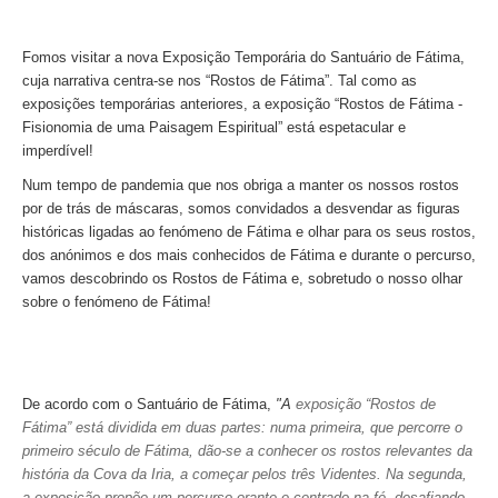
Óbidos
Serra de Montejunto e Óbidos
Fomos visitar a nova Exposição Temporária do Santuário de Fátima,
cuja narrativa centra-se nos “Rostos de Fátima”.
Tal como as
Fátima, Batalha, Nazaré e Óbidos
exposições temporárias anteriores, a exposição
“Rostos de Fátima -
Fátima
Fisionomia de uma Paisagem Espiritual”
está espetacular e
imperdível!
Um dia em Fátima
Num tempo de pandemia que nos obriga a manter os nossos rostos
Fátima, Batalha, Nazaré e Óbidos
por de trás de máscaras, somos convidados a desvendar as figuras
Fátima e Ourém
históricas ligadas ao fenómeno de Fátima e olhar para os seus rostos,
dos anónimos e dos mais conhecidos de Fátima e durante o percurso,
Évora
vamos descobrindo os Rostos de Fátima e, sobretudo o nosso olhar
Évora e Monsaraz
sobre o fenómeno de Fátima!
Évora e Arraiolos
Tomar
O Tesouro dos Templários
De acordo com o Santuário de Fátima,
"A
exposição “Rostos de
Castelos Templários e Vilas Ribeirinhas
Fátima” está dividida em duas partes: numa primeira, que percorre o
primeiro século de Fátima, dão-se a conhecer os rostos relevantes da
Tours meio dia
história da Cova da Iria, a começar pelos três Videntes. Na segunda,
Tour de meio-dia em Sintra
a exposição propõe um percurso orante e centrado na fé, desafiando