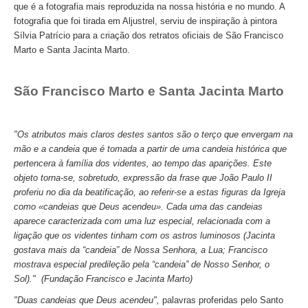
que é a fotografia mais reproduzida na nossa história e no mundo. A
Mérida e Madrid > 2 dias
fotografia que foi tirada em Aljustrel, serviu de inspiração à pintora
Sílvia Patrício para a criação dos retratos oficiais de São Francisco
Reserve
Marto e Santa Jacinta Marto.
Blog
São Francisco Marto e Santa Jacinta Marto
Informações úteis
Contactos
"Os atributos mais claros destes santos são o terço que envergam na
mão e a candeia que é tomada a partir de uma candeia histórica que
pertencera à família dos videntes, ao tempo das aparições. Este
objeto torna-se, sobretudo, expressão da frase que João Paulo II
proferiu no dia da beatificação, ao referir-se a estas figuras da Igreja
como «candeias que Deus acendeu». Cada uma das candeias
aparece caracterizada com uma luz especial, relacionada com a
ligação que os videntes tinham com os astros luminosos (Jacinta
gostava mais da “candeia” de Nossa Senhora, a Lua; Francisco
mostrava especial predileção pela “candeia” de Nosso Senhor, o
Sol)." (Fundação Francisco e Jacinta Marto)
"Duas candeias que Deus acendeu",
palavras proferidas pelo Santo