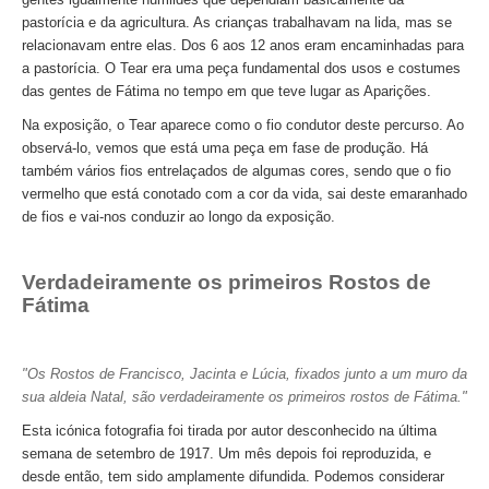
Passeio de Natureza no Rio Tejo
pastorícia e da agricultura. As crianças trabalhavam na lida, mas se
relacionavam entre elas. Dos 6 aos 12 anos eram encaminhadas para
Experiências
a pastorícia. O Tear era uma peça fundamental dos usos e costumes
Workshop Tapete de Arraiolos
das gentes de Fátima no tempo em que teve lugar as Aparições.
Longa distância
Na exposição, o Tear aparece como o fio condutor deste percurso. Ao
de Lisboa a Coimbra com drop-off no Porto
observá-lo, vemos que está uma peça em fase de produção. Há
também vários fios entrelaçados de algumas cores, sendo que o fio
de Lisboa a Aveiro e Ílhavo, drop-off em Aveiro
vermelho que está conotado com a cor da vida, sai deste emaranhado
de Lisboa a Óbidos, Nazaré e Fátima com drop-off no Porto
de fios e vai-nos conduzir ao longo da exposição.
do Porto a Fátima, Nazaré e Óbidos com drop-off em Lisboa
Verdadeiramente os primeiros Rostos de
Caminhos de Portugal
Fátima
Caminhos da Fé > 2 dias
Luz e Encanto > 4 dias
"Os Rostos de Francisco, Jacinta e Lúcia, fixados junto a um muro da
História, Sol e Mar > 6 dias
sua aldeia Natal, são verdadeiramente os primeiros rostos de Fátima."
Descubra Portugal > 9 dias
Esta icónica fotografia foi tirada por autor desconhecido na última
Centro e Norte de Portugal > 10 dias
semana de setembro de 1917. Um mês depois foi reproduzida, e
desde então, tem sido amplamente difundida. Podemos considerar
Caminhos de Espanha