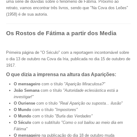
uma série de dúvidas sobre o fenómeno de Fátima. Próximo ao
retrato, vamos encontrar três livros, sendo que "Na Cova dos Leões"
(1958) é de sua autoria.
Os Rostos de Fátima a partir dos Media
Primeira página de "O Século" com a reportagem incontornável sobre
o dia 13 de outubro na Cova da Iria, publicada no dia 15 de outubro de
1917.
O que dizia a imprensa na altura das Aparições:
O mensageiro
com o título
"Aparição Miraculosa?"
João Semana
com o título
"Autoridade eclesiástica está a
investigar!"
O Ouriense
com o título
"Real Aparição ou suposta... ilusão"
O Mundo
com o título
"Impostores"
O Mundo
com o título
"Burla das Verdades"
O Século
com o subtítulo
"Como o sol bailou ao meio dia em
Fátima"
O mensageiro
na publicação do dia 18 de outubro muda