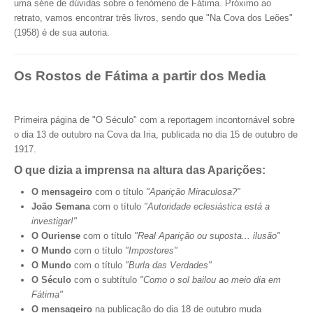
uma série de dúvidas sobre o fenómeno de Fátima. Próximo ao
retrato, vamos encontrar três livros, sendo que "Na Cova dos Leões"
(1958) é de sua autoria.
Os Rostos de Fátima a partir dos Media
Primeira página de "O Século" com a reportagem incontornável sobre
o dia 13 de outubro na Cova da Iria, publicada no dia 15 de outubro de
1917.
O que dizia a imprensa na altura das Aparições:
O mensageiro
com o título
"Aparição Miraculosa?"
João Semana
com o título
"Autoridade eclesiástica está a
investigar!"
O Ouriense
com o título
"Real Aparição ou suposta... ilusão"
O Mundo
com o título
"Impostores"
O Mundo
com o título
"Burla das Verdades"
O Século
com o subtítulo
"Como o sol bailou ao meio dia em
Fátima"
O mensageiro
na publicação do dia 18 de outubro muda