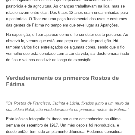
Passeio de Natureza no Rio Tejo
pastorícia e da agricultura. As crianças trabalhavam na lida, mas se
relacionavam entre elas. Dos 6 aos 12 anos eram encaminhadas para
Experiências
a pastorícia. O Tear era uma peça fundamental dos usos e costumes
Workshop Tapete de Arraiolos
das gentes de Fátima no tempo em que teve lugar as Aparições.
Longa distância
Na exposição, o Tear aparece como o fio condutor deste percurso. Ao
de Lisboa a Coimbra com drop-off no Porto
observá-lo, vemos que está uma peça em fase de produção. Há
também vários fios entrelaçados de algumas cores, sendo que o fio
de Lisboa a Aveiro e Ílhavo, drop-off em Aveiro
vermelho que está conotado com a cor da vida, sai deste emaranhado
de Lisboa a Óbidos, Nazaré e Fátima com drop-off no Porto
de fios e vai-nos conduzir ao longo da exposição.
do Porto a Fátima, Nazaré e Óbidos com drop-off em Lisboa
Verdadeiramente os primeiros Rostos de
Caminhos de Portugal
Fátima
Caminhos da Fé > 2 dias
Luz e Encanto > 4 dias
"Os Rostos de Francisco, Jacinta e Lúcia, fixados junto a um muro da
História, Sol e Mar > 6 dias
sua aldeia Natal, são verdadeiramente os primeiros rostos de Fátima."
Descubra Portugal > 9 dias
Esta icónica fotografia foi tirada por autor desconhecido na última
Centro e Norte de Portugal > 10 dias
semana de setembro de 1917. Um mês depois foi reproduzida, e
desde então, tem sido amplamente difundida. Podemos considerar
Caminhos de Espanha