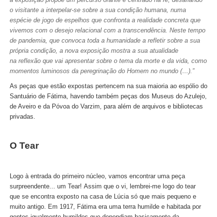
o visitante a interpelar-se sobre a sua condição humana, numa
Tour de meio-dia em Fátima
espécie de jogo de espelhos que confronta a realidade concreta que
Tours Temáticos
vivemos com o desejo relacional com a transcendência. Neste tempo
de pandemia, que convoca toda a humanidade a refletir sobre a sua
The Real Lisbon STREET ART Tour
própria condição, a nova exposição mostra a sua atualidade
The Lisbon Walk & Talk Street Art Tour
na reflexão que vai apresentar sobre o tema da morte e da vida, como
momentos luminosos da peregrinação do Homem no mundo (…).”
Rota do Azulejo
As peças que estão expostas pertencem na sua maioria ao espólio do
A Calçada Portuguesa
Santuário de Fátima, havendo também peças dos Museus do Azulejo,
WineTours
de Aveiro e da Póvoa do Varzim, para além de arquivos e bibliotecas
privadas.
Alentejo com prova de vinhos e azeite
Évora & Cartuxa
O Tear
Arrabida com Degustação de Vinhos e Queijo
Turismo de Natureza
Logo à entrada do primeiro núcleo, vamos encontrar uma peça
Rota do Pastor
surpreendente... um Tear!
Assim que o vi, lembrei-me logo do tear
Rota do Salineiro
que se encontra exposto na casa de Lúcia só que mais pequeno e
muito antigo. Em 1917, Fátima era uma terra humilde e habitada por
Birdwatching EVOA
gentes igualmente humildes que dependiam basicamente da