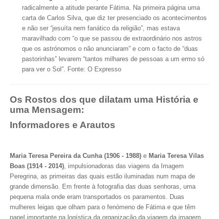
radicalmente a atitude perante Fátima.
Na primeira página uma
carta de Carlos Silva, que diz ter presenciado os acontecimentos
e não ser “jesuíta nem fanático da religião”, mas estava
maravilhado com “o que se passou de extraordinário nos astros
que os astrónomos o não anunciaram” e com o facto de “duas
pastorinhas” levarem “tantos milhares de pessoas a um ermo só
para ver o Sol”. Fonte: O Expresso
Os Rostos dos que dilatam uma História e
uma Mensagem:
Informadores e Arautos
Maria Teresa Pereira da Cunha (1906 - 1988)
e
Maria Teresa Vilas
Boas (1914 - 2014)
, impulsionadoras das viagens da Imagem
Peregrina, as primeiras das quais estão iluminadas num mapa de
grande dimensão. Em frente à fotografia das duas senhoras, uma
pequena mala onde eram transportados os paramentos. Duas
mulheres leigas que olham para o fenómeno de Fátima e que têm
papel importante na logística da organização da viagem da imagem