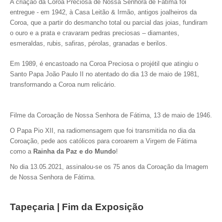
A criação da Coroa Preciosa de Nossa Senhora de Fátima foi
entregue - em 1942, à Casa Leitão & Irmão, antigos joalheiros da
Coroa, que a partir do desmancho total ou parcial das joias, fundiram
o ouro e a prata e cravaram pedras preciosas – diamantes,
esmeraldas, rubis, safiras, pérolas, granadas e berilos.
Em 1989, é encastoado na Coroa Preciosa o projétil que atingiu o
Santo Papa João Paulo II no atentado do dia 13 de maio de 1981,
transformando a Coroa num relicário.
Filme da Coroação de Nossa Senhora de Fátima, 13 de maio de 1946.
O Papa Pio XII, na radiomensagem que foi transmitida no dia da
Coroação, pede aos católicos para coroarem a Virgem de Fátima
como a
Rainha da Paz e do Mundo
!
No dia 13.05.2021, assinalou-se os 75 anos da Coroação da Imagem
de Nossa Senhora de Fátima.
Tapeçaria | Fim da Exposição