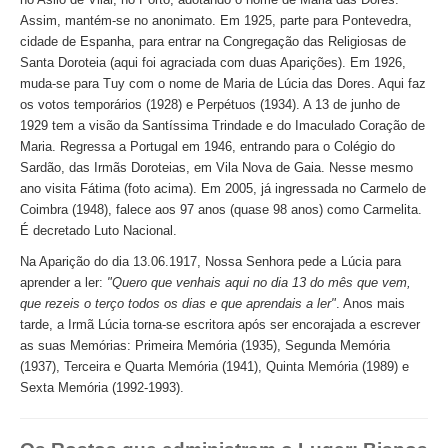
Assim, mantém-se no anonimato. Em 1925, parte para Pontevedra,
cidade de Espanha, para entrar na Congregação das Religiosas de
Santa Doroteia (aqui foi agraciada com duas Aparições). Em 1926,
muda-se para Tuy com o nome de Maria de Lúcia das Dores. Aqui faz
os votos temporários (1928) e Perpétuos (1934). A 13 de junho de
1929 tem a visão da Santíssima Trindade e do Imaculado Coração de
Maria. Regressa a Portugal em 1946, entrando para o Colégio do
Sardão, das Irmãs Doroteias, em Vila Nova de Gaia. Nesse mesmo
ano visita Fátima (foto acima). Em 2005, já ingressada no Carmelo de
Coimbra (1948), falece aos 97 anos (quase 98 anos) como Carmelita.
É decretado Luto Nacional.
Na Aparição do dia 13.06.1917, Nossa Senhora pede a Lúcia para
aprender a ler:
"Quero que venhais aqui no dia 13 do mês que vem,
que rezeis o terço todos os dias e que aprendais a ler"
. Anos mais
tarde, a Irmã Lúcia torna-se escritora após ser encorajada a escrever
as suas Memórias: Primeira Memória (1935), Segunda Memória
(1937), Terceira e Quarta Memória (1941), Quinta Memória (1989) e
Sexta Memória (1992-1993).