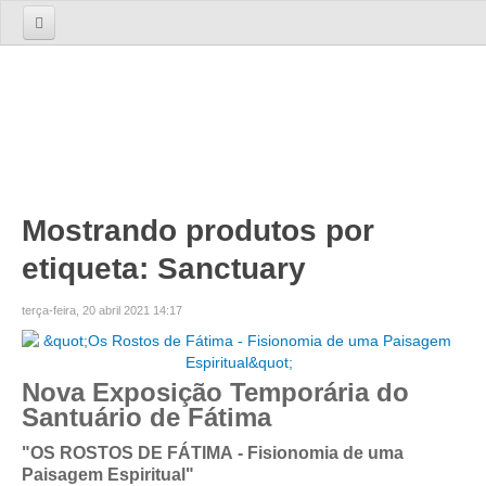
Início
Sobre nós
A Empresa
A Equipa
Serviços
Mostrando produtos por
etiqueta: Sanctuary
TOURS
Tours 1 Dia
terça-feira, 20 abril 2021 14:17
Lisboa
Lisboa Cosmopolita Passado e Presente
Nova Exposição Temporária do
Sintra
Santuário de Fátima
Sintra dos Encantos
"OS ROSTOS DE FÁTIMA - Fisionomia de uma
Sintra, Cabo da Roca e Cascais
Paisagem Espiritual"