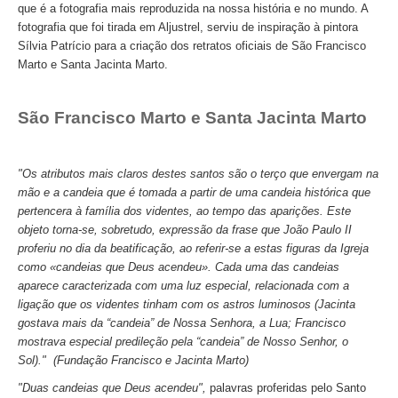
que é a fotografia mais reproduzida na nossa história e no mundo. A
Mérida e Madrid > 2 dias
fotografia que foi tirada em Aljustrel, serviu de inspiração à pintora
Sílvia Patrício para a criação dos retratos oficiais de São Francisco
Reserve
Marto e Santa Jacinta Marto.
Blog
São Francisco Marto e Santa Jacinta Marto
Informações úteis
Contactos
"Os atributos mais claros destes santos são o terço que envergam na
mão e a candeia que é tomada a partir de uma candeia histórica que
pertencera à família dos videntes, ao tempo das aparições. Este
objeto torna-se, sobretudo, expressão da frase que João Paulo II
proferiu no dia da beatificação, ao referir-se a estas figuras da Igreja
como «candeias que Deus acendeu». Cada uma das candeias
aparece caracterizada com uma luz especial, relacionada com a
ligação que os videntes tinham com os astros luminosos (Jacinta
gostava mais da “candeia” de Nossa Senhora, a Lua; Francisco
mostrava especial predileção pela “candeia” de Nosso Senhor, o
Sol)." (Fundação Francisco e Jacinta Marto)
"Duas candeias que Deus acendeu",
palavras proferidas pelo Santo