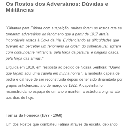
Os Rostos dos Adversários: Dúvidas e
Militâncias
"Olhando para Fátima com suspeição, muitos foram os rostos que se
tornaram adversários do fenómeno que a partir de 1917 atraía
incontáveis rostos à Cova da Iria. Evidenciando as dificuldades que
tiveram em perceber um fenómeno da ordem do sobrenatural, agiram
com contundente militância, pela força da palavra, e nalguns casos,
pela força das armas."
Erguida em 1919, em resposta ao pedido de Nossa Senhora: "
Quero
que façam aqui uma capela em minha honra.",
a modesta capela de
pedra e cal teve de ser reconstruída depois de ter sido dinamitada por
grupos anticlericais, a 6 de março de 1922. A capelinha foi
reconstruída no espaço de um ano e mantém a estrutura original até
aos dias de hoje.
Tomaz da Fonseca (1877 - 1968)
Um dos Rostos que combateu Fátima através da escrita, deixando