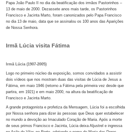
Papa João Paulo II no dia da beatificação dos irmãos Pastorinhos –
13 de maio de 2000. Dezassete anos mais tarde, os Pastorinhos
Francisco e Jacinta Marto, foram canonizados pelo Papa Francisco
no dia 13 de maio, data que se assinalou os 100 anos das Aparições
de Nossa Senhora.
Irmã Lúcia visita Fátima
Irmã Lúcia (1907-2005)
Logo no primeiro núcleo da exposição, somos convidados a assistir
dois vídeos que nos mostram duas das visitas de Lúcia de Jesus a
Fátima, em maio 1946 (retorno a Fátima pela primeira vez desde que
partira, em 1921) e em maio 2000, na altura da beatificação de
Francisco e Jacinta Marto.
A grande protagonista e profetiza da Mensagem, Lúcia foi a escolhida
por Nossa senhora para dizer às pessoas que Deus quer estabelecer
no mundo a devoção ao Imaculado Coração de Maria. Após a morte
de seus primos Francisco e Jacinta, Lúcia deixa Aljustrel e ingressa
no Asilo de Vilar, no Porto, adotando o nome de Maria das Dores.