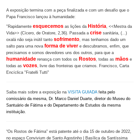
A exposição termina com a peça finalizada e com um desafio que o
Papa Francisco lançou à humanidade:
esquecemos
História
"Rapidamente
as lições da
, <<Mestra da
crise
Vida>> (Cícero, de Oratore, 2,36). Passada a
sanitária, (...)
sofrimento
oxalá não seja inútil tanto
, mas tenhamos dado um
forma de viver
salto para uma nova
e descubramos, enfim, que
precisamos e somos devedores uns dos outros, para que a
humanidade
Rostos
mãos
renasça com todos os
, todas as
e
vozes
todas as
, livre das fronteiras que criamos. Francisco, Carta
Encíclica "Fratelli Tutti"
Saiba mais sobre a exposição na
VISITA GUIADA
f
eita pelo
comissário da mesma, Dr. Marco Daniel Duarte, diretor do Museu do
Santuário de Fátima e do Departamento de Estudos da mesma
instituição.
“Os Rostos de Fátima"
está patente até o dia 15 de outubro de 2022,
no espaço Convivium de Santo Agostinho | Basílica da Santíssima