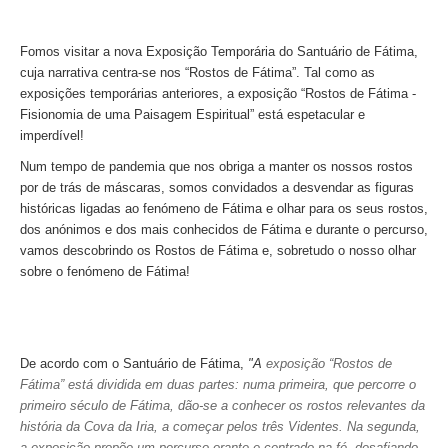
Óbidos
Serra de Montejunto e Óbidos
Fomos visitar a nova Exposição Temporária do Santuário de Fátima,
cuja narrativa centra-se nos “Rostos de Fátima”.
Tal como as
Fátima, Batalha, Nazaré e Óbidos
exposições temporárias anteriores, a exposição
“Rostos de Fátima -
Fátima
Fisionomia de uma Paisagem Espiritual”
está espetacular e
imperdível!
Um dia em Fátima
Num tempo de pandemia que nos obriga a manter os nossos rostos
Fátima, Batalha, Nazaré e Óbidos
por de trás de máscaras, somos convidados a desvendar as figuras
Fátima e Ourém
históricas ligadas ao fenómeno de Fátima e olhar para os seus rostos,
dos anónimos e dos mais conhecidos de Fátima e durante o percurso,
Évora
vamos descobrindo os Rostos de Fátima e, sobretudo o nosso olhar
Évora e Monsaraz
sobre o fenómeno de Fátima!
Évora e Arraiolos
Tomar
O Tesouro dos Templários
De acordo com o Santuário de Fátima,
"A
exposição “Rostos de
Castelos Templários e Vilas Ribeirinhas
Fátima” está dividida em duas partes: numa primeira, que percorre o
primeiro século de Fátima, dão-se a conhecer os rostos relevantes da
Tours meio dia
história da Cova da Iria, a começar pelos três Videntes. Na segunda,
Tour de meio-dia em Sintra
a exposição propõe um percurso orante e centrado na fé, desafiando