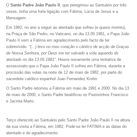
O
Santo Padre João Paulo II
, que peregrinou ao Santuário por três
vezes, tinha uma forte ligação com Fátima, Lúcia de Jesus e a
Mensagem.
Em 1982, no ano a seguir ao atentado que sofreu (e quase morreu),
na Praça de São Pedro, no Vaticano, no dia 13.05.1981, o Papa João
Paulo II vem a Fátima em agradecimento pelo facto de ter
sobrevivido:
"(...) levo no meu coração o cântico de acção de Graças
de Nossa Senhora, por Deus me ter salvado a vida aquando do
atentado no dia 13.05.1981"
. H
ouve novamente uma tentativa de
assassinato que o Papa João Paulo II sofreu em Fátima, durante a
procissão das velas na noite de 12 de maio de 1982, por parte do
sacerdote católico espanhol Juan Fernandez Krohn.
O Santo Padre retornou a Fátima em maio de 1991 e 2000. No dia 13
de maio de 2000, o Santo Padre beatificou os Pastorinhos Francisco
e Jacinta Marto.
Terço oferecido ao Santuário pelo Santo Padre João Paulo II na altura
da sua visita a Fátima, em 1982. Pode-se ler FATIMA e as datas do
atentado e do agradecimento.