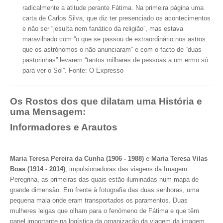
radicalmente a atitude perante Fátima.
Na primeira página uma
carta de Carlos Silva, que diz ter presenciado os acontecimentos
e não ser “jesuíta nem fanático da religião”, mas estava
maravilhado com “o que se passou de extraordinário nos astros
que os astrónomos o não anunciaram” e com o facto de “duas
pastorinhas” levarem “tantos milhares de pessoas a um ermo só
para ver o Sol”. Fonte: O Expresso
Os Rostos dos que dilatam uma História e
uma Mensagem:
Informadores e Arautos
Maria Teresa Pereira da Cunha (1906 - 1988)
e
Maria Teresa Vilas
Boas (1914 - 2014)
, impulsionadoras das viagens da Imagem
Peregrina, as primeiras das quais estão iluminadas num mapa de
grande dimensão. Em frente à fotografia das duas senhoras, uma
pequena mala onde eram transportados os paramentos. Duas
mulheres leigas que olham para o fenómeno de Fátima e que têm
papel importante na logística da organização da viagem da imagem