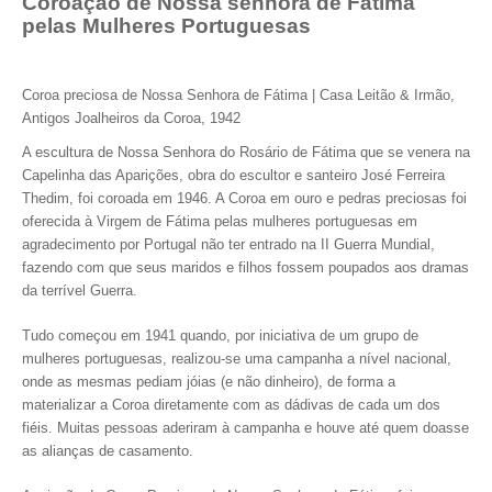
Coroação de Nossa senhora de Fátima
pelas Mulheres Portuguesas
Coroa preciosa de Nossa Senhora de Fátima | Casa Leitão & Irmão,
Antigos Joalheiros da Coroa, 1942
A escultura de Nossa Senhora do Rosário de Fátima que se venera na
Capelinha das Aparições, obra do escultor e santeiro José Ferreira
Thedim, foi coroada em 1946. A Coroa em ouro e pedras preciosas foi
oferecida à Virgem de Fátima pelas mulheres portuguesas em
agradecimento por Portugal não ter entrado na II Guerra Mundial,
fazendo com que seus maridos e filhos fossem poupados aos dramas
da terrível Guerra.
Tudo começou em 1941 quando, por iniciativa de um grupo de
mulheres portuguesas, realizou-se uma campanha a nível nacional,
onde as mesmas pediam jóias (e não dinheiro), de forma a
materializar a Coroa diretamente com as dádivas de cada um dos
fiéis. Muitas pessoas aderiram à campanha e houve até quem doasse
as alianças de casamento.