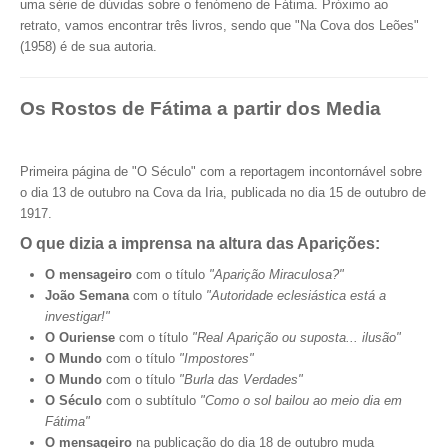
uma série de dúvidas sobre o fenómeno de Fátima. Próximo ao
retrato, vamos encontrar três livros, sendo que "Na Cova dos Leões"
(1958) é de sua autoria.
Os Rostos de Fátima a partir dos Media
Primeira página de "O Século" com a reportagem incontornável sobre
o dia 13 de outubro na Cova da Iria, publicada no dia 15 de outubro de
1917.
O que dizia a imprensa na altura das Aparições:
O mensageiro
com o título
"Aparição Miraculosa?"
João Semana
com o título
"Autoridade eclesiástica está a
investigar!"
O Ouriense
com o título
"Real Aparição ou suposta... ilusão"
O Mundo
com o título
"Impostores"
O Mundo
com o título
"Burla das Verdades"
O Século
com o subtítulo
"Como o sol bailou ao meio dia em
Fátima"
O mensageiro
na publicação do dia 18 de outubro muda