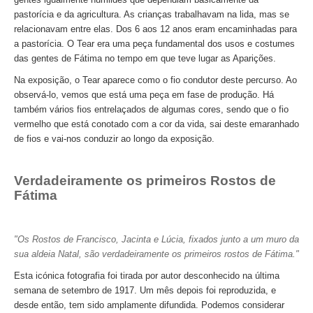
Passeio de Natureza no Rio Tejo
pastorícia e da agricultura. As crianças trabalhavam na lida, mas se
relacionavam entre elas. Dos 6 aos 12 anos eram encaminhadas para
Experiências
a pastorícia. O Tear era uma peça fundamental dos usos e costumes
Workshop Tapete de Arraiolos
das gentes de Fátima no tempo em que teve lugar as Aparições.
Longa distância
Na exposição, o Tear aparece como o fio condutor deste percurso. Ao
de Lisboa a Coimbra com drop-off no Porto
observá-lo, vemos que está uma peça em fase de produção. Há
também vários fios entrelaçados de algumas cores, sendo que o fio
de Lisboa a Aveiro e Ílhavo, drop-off em Aveiro
vermelho que está conotado com a cor da vida, sai deste emaranhado
de Lisboa a Óbidos, Nazaré e Fátima com drop-off no Porto
de fios e vai-nos conduzir ao longo da exposição.
do Porto a Fátima, Nazaré e Óbidos com drop-off em Lisboa
Verdadeiramente os primeiros Rostos de
Caminhos de Portugal
Fátima
Caminhos da Fé > 2 dias
Luz e Encanto > 4 dias
"Os Rostos de Francisco, Jacinta e Lúcia, fixados junto a um muro da
História, Sol e Mar > 6 dias
sua aldeia Natal, são verdadeiramente os primeiros rostos de Fátima."
Descubra Portugal > 9 dias
Esta icónica fotografia foi tirada por autor desconhecido na última
Centro e Norte de Portugal > 10 dias
semana de setembro de 1917. Um mês depois foi reproduzida, e
desde então, tem sido amplamente difundida. Podemos considerar
Caminhos de Espanha