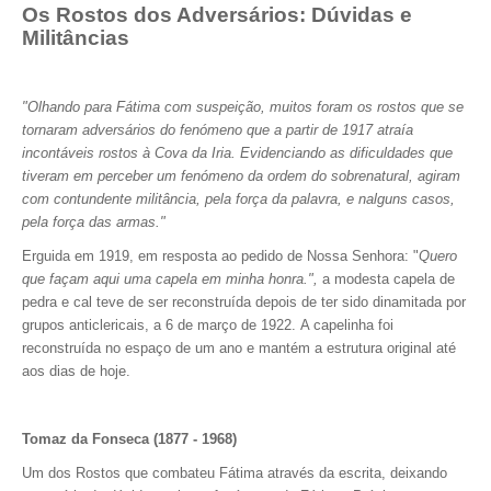
Os Rostos dos Adversários: Dúvidas e
Militâncias
"Olhando para Fátima com suspeição, muitos foram os rostos que se
tornaram adversários do fenómeno que a partir de 1917 atraía
incontáveis rostos à Cova da Iria. Evidenciando as dificuldades que
tiveram em perceber um fenómeno da ordem do sobrenatural, agiram
com contundente militância, pela força da palavra, e nalguns casos,
pela força das armas."
Erguida em 1919, em resposta ao pedido de Nossa Senhora: "
Quero
que façam aqui uma capela em minha honra.",
a modesta capela de
pedra e cal teve de ser reconstruída depois de ter sido dinamitada por
grupos anticlericais, a 6 de março de 1922. A capelinha foi
reconstruída no espaço de um ano e mantém a estrutura original até
aos dias de hoje.
Tomaz da Fonseca (1877 - 1968)
Um dos Rostos que combateu Fátima através da escrita, deixando