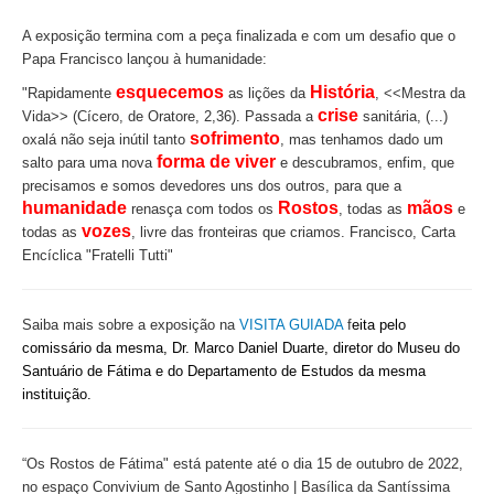
A exposição termina com a peça finalizada e com um desafio que o
Papa Francisco lançou à humanidade:
esquecemos
História
"Rapidamente
as lições da
, <<Mestra da
crise
Vida>> (Cícero, de Oratore, 2,36). Passada a
sanitária, (...)
sofrimento
oxalá não seja inútil tanto
, mas tenhamos dado um
forma de viver
salto para uma nova
e descubramos, enfim, que
precisamos e somos devedores uns dos outros, para que a
humanidade
Rostos
mãos
renasça com todos os
, todas as
e
vozes
todas as
, livre das fronteiras que criamos. Francisco, Carta
Encíclica "Fratelli Tutti"
Saiba mais sobre a exposição na
VISITA GUIADA
f
eita pelo
comissário da mesma, Dr. Marco Daniel Duarte, diretor do Museu do
Santuário de Fátima e do Departamento de Estudos da mesma
instituição.
“Os Rostos de Fátima"
está patente até o dia 15 de outubro de 2022,
no espaço Convivium de Santo Agostinho | Basílica da Santíssima