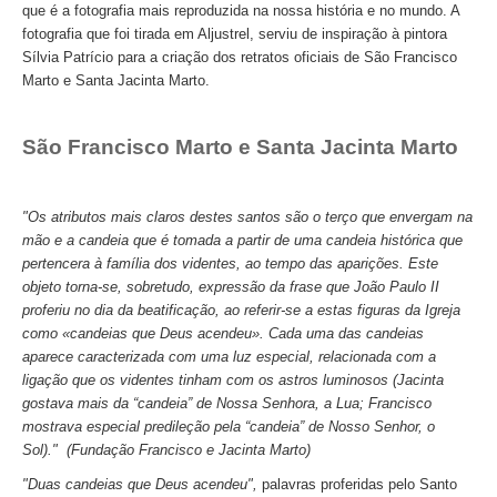
que é a fotografia mais reproduzida na nossa história e no mundo. A
Mérida e Madrid > 2 dias
fotografia que foi tirada em Aljustrel, serviu de inspiração à pintora
Sílvia Patrício para a criação dos retratos oficiais de São Francisco
Reserve
Marto e Santa Jacinta Marto.
Blog
São Francisco Marto e Santa Jacinta Marto
Informações úteis
Contactos
"Os atributos mais claros destes santos são o terço que envergam na
mão e a candeia que é tomada a partir de uma candeia histórica que
pertencera à família dos videntes, ao tempo das aparições. Este
objeto torna-se, sobretudo, expressão da frase que João Paulo II
proferiu no dia da beatificação, ao referir-se a estas figuras da Igreja
como «candeias que Deus acendeu». Cada uma das candeias
aparece caracterizada com uma luz especial, relacionada com a
ligação que os videntes tinham com os astros luminosos (Jacinta
gostava mais da “candeia” de Nossa Senhora, a Lua; Francisco
mostrava especial predileção pela “candeia” de Nosso Senhor, o
Sol)." (Fundação Francisco e Jacinta Marto)
"Duas candeias que Deus acendeu",
palavras proferidas pelo Santo