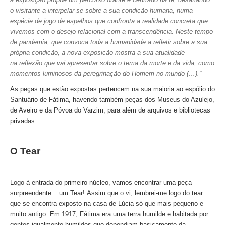
o visitante a interpelar-se sobre a sua condição humana, numa
Tour de meio-dia em Fátima
espécie de jogo de espelhos que confronta a realidade concreta que
Tours Temáticos
vivemos com o desejo relacional com a transcendência. Neste tempo
de pandemia, que convoca toda a humanidade a refletir sobre a sua
The Real Lisbon STREET ART Tour
própria condição, a nova exposição mostra a sua atualidade
The Lisbon Walk & Talk Street Art Tour
na reflexão que vai apresentar sobre o tema da morte e da vida, como
momentos luminosos da peregrinação do Homem no mundo (…).”
Rota do Azulejo
As peças que estão expostas pertencem na sua maioria ao espólio do
A Calçada Portuguesa
Santuário de Fátima, havendo também peças dos Museus do Azulejo,
WineTours
de Aveiro e da Póvoa do Varzim, para além de arquivos e bibliotecas
privadas.
Alentejo com prova de vinhos e azeite
Évora & Cartuxa
O Tear
Arrabida com Degustação de Vinhos e Queijo
Turismo de Natureza
Logo à entrada do primeiro núcleo, vamos encontrar uma peça
Rota do Pastor
surpreendente... um Tear!
Assim que o vi, lembrei-me logo do tear
Rota do Salineiro
que se encontra exposto na casa de Lúcia só que mais pequeno e
muito antigo. Em 1917, Fátima era uma terra humilde e habitada por
Birdwatching EVOA
gentes igualmente humildes que dependiam basicamente da