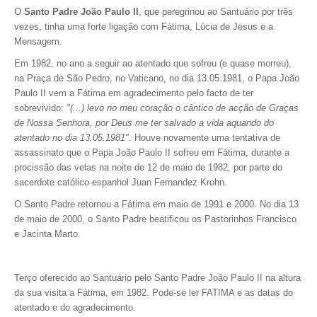
O
Santo Padre João Paulo II
, que peregrinou ao Santuário por três
vezes, tinha uma forte ligação com Fátima, Lúcia de Jesus e a
Mensagem.
Em 1982, no ano a seguir ao atentado que sofreu (e quase morreu),
na Praça de São Pedro, no Vaticano, no dia 13.05.1981, o Papa João
Paulo II vem a Fátima em agradecimento pelo facto de ter
sobrevivido:
"(...) levo no meu coração o cântico de acção de Graças
de Nossa Senhora, por Deus me ter salvado a vida aquando do
atentado no dia 13.05.1981"
. H
ouve novamente uma tentativa de
assassinato que o Papa João Paulo II sofreu em Fátima, durante a
procissão das velas na noite de 12 de maio de 1982, por parte do
sacerdote católico espanhol Juan Fernandez Krohn.
O Santo Padre retornou a Fátima em maio de 1991 e 2000. No dia 13
de maio de 2000, o Santo Padre beatificou os Pastorinhos Francisco
e Jacinta Marto.
Terço oferecido ao Santuário pelo Santo Padre João Paulo II na altura
da sua visita a Fátima, em 1982. Pode-se ler FATIMA e as datas do
atentado e do agradecimento.