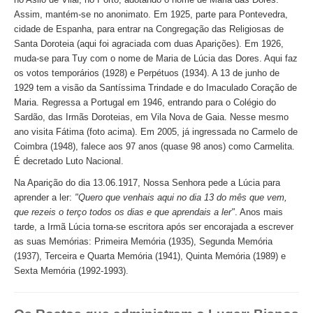
Assim, mantém-se no anonimato. Em 1925, parte para Pontevedra,
cidade de Espanha, para entrar na Congregação das Religiosas de
Santa Doroteia (aqui foi agraciada com duas Aparições). Em 1926,
muda-se para Tuy com o nome de Maria de Lúcia das Dores. Aqui faz
os votos temporários (1928) e Perpétuos (1934). A 13 de junho de
1929 tem a visão da Santíssima Trindade e do Imaculado Coração de
Maria. Regressa a Portugal em 1946, entrando para o Colégio do
Sardão, das Irmãs Doroteias, em Vila Nova de Gaia. Nesse mesmo
ano visita Fátima (foto acima). Em 2005, já ingressada no Carmelo de
Coimbra (1948), falece aos 97 anos (quase 98 anos) como Carmelita.
É decretado Luto Nacional.
Na Aparição do dia 13.06.1917, Nossa Senhora pede a Lúcia para
aprender a ler:
"Quero que venhais aqui no dia 13 do mês que vem,
que rezeis o terço todos os dias e que aprendais a ler"
. Anos mais
tarde, a Irmã Lúcia torna-se escritora após ser encorajada a escrever
as suas Memórias: Primeira Memória (1935), Segunda Memória
(1937), Terceira e Quarta Memória (1941), Quinta Memória (1989) e
Sexta Memória (1992-1993).