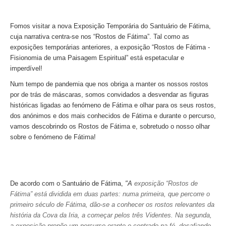
Óbidos
Serra de Montejunto e Óbidos
Fomos visitar a nova Exposição Temporária do Santuário de Fátima,
cuja narrativa centra-se nos “Rostos de Fátima”.
Tal como as
Fátima, Batalha, Nazaré e Óbidos
exposições temporárias anteriores, a exposição
“Rostos de Fátima -
Fátima
Fisionomia de uma Paisagem Espiritual”
está espetacular e
imperdível!
Um dia em Fátima
Num tempo de pandemia que nos obriga a manter os nossos rostos
Fátima, Batalha, Nazaré e Óbidos
por de trás de máscaras, somos convidados a desvendar as figuras
Fátima e Ourém
históricas ligadas ao fenómeno de Fátima e olhar para os seus rostos,
dos anónimos e dos mais conhecidos de Fátima e durante o percurso,
Évora
vamos descobrindo os Rostos de Fátima e, sobretudo o nosso olhar
Évora e Monsaraz
sobre o fenómeno de Fátima!
Évora e Arraiolos
Tomar
O Tesouro dos Templários
De acordo com o Santuário de Fátima,
"A
exposição “Rostos de
Castelos Templários e Vilas Ribeirinhas
Fátima” está dividida em duas partes: numa primeira, que percorre o
primeiro século de Fátima, dão-se a conhecer os rostos relevantes da
Tours meio dia
história da Cova da Iria, a começar pelos três Videntes. Na segunda,
Tour de meio-dia em Sintra
a exposição propõe um percurso orante e centrado na fé, desafiando