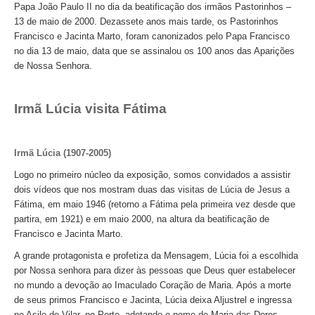
Papa João Paulo II no dia da beatificação dos irmãos Pastorinhos –
13 de maio de 2000. Dezassete anos mais tarde, os Pastorinhos
Francisco e Jacinta Marto, foram canonizados pelo Papa Francisco
no dia 13 de maio, data que se assinalou os 100 anos das Aparições
de Nossa Senhora.
Irmã Lúcia visita Fátima
Irmã Lúcia (1907-2005)
Logo no primeiro núcleo da exposição, somos convidados a assistir
dois vídeos que nos mostram duas das visitas de Lúcia de Jesus a
Fátima, em maio 1946 (retorno a Fátima pela primeira vez desde que
partira, em 1921) e em maio 2000, na altura da beatificação de
Francisco e Jacinta Marto.
A grande protagonista e profetiza da Mensagem, Lúcia foi a escolhida
por Nossa senhora para dizer às pessoas que Deus quer estabelecer
no mundo a devoção ao Imaculado Coração de Maria. Após a morte
de seus primos Francisco e Jacinta, Lúcia deixa Aljustrel e ingressa
no Asilo de Vilar, no Porto, adotando o nome de Maria das Dores.