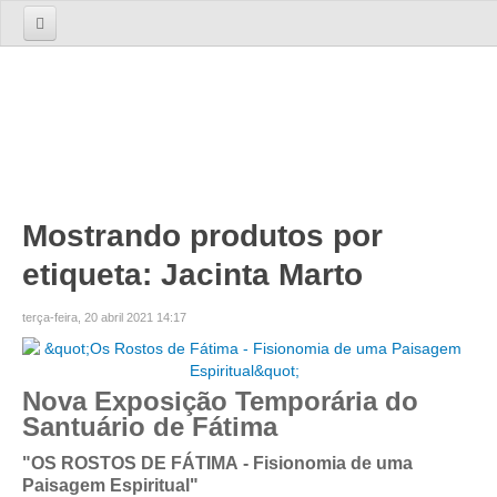
Início
Sobre nós
A Empresa
A Equipa
Serviços
Mostrando produtos por
etiqueta: Jacinta Marto
TOURS
Tours 1 Dia
terça-feira, 20 abril 2021 14:17
Lisboa
Lisboa Cosmopolita Passado e Presente
Nova Exposição Temporária do
Sintra
Santuário de Fátima
Sintra dos Encantos
"OS ROSTOS DE FÁTIMA - Fisionomia de uma
Sintra, Cabo da Roca e Cascais
Paisagem Espiritual"