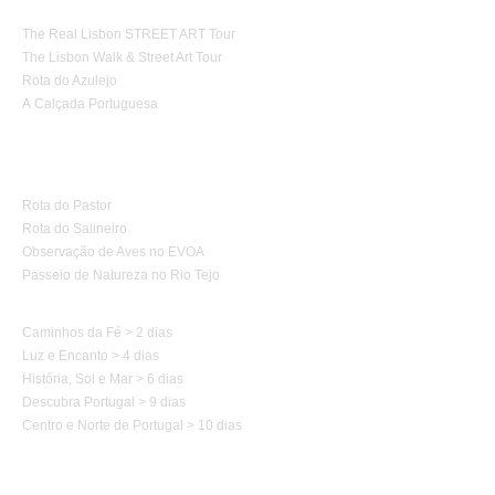
The Real Lisbon STREET ART Tour
The Lisbon Walk & Street Art Tour
Rota do Azulejo
A Calçada Portuguesa
Turismo de Natureza
Rota do Pastor
Rota do Salineiro
Observação de Aves no EVOA
Passeio de Natureza no Rio Tejo
Caminhos de Portugal
Caminhos da Fé > 2 dias
Luz e Encanto > 4 dias
História, Sol e Mar > 6 dias
Descubra Portugal > 9 dias
Centro e Norte de Portugal > 10 dias
Caminhos de Espanha