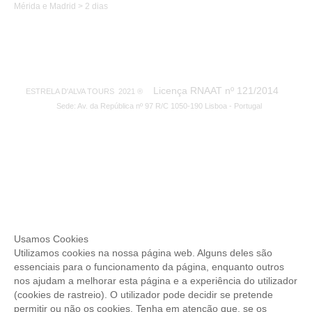
Mérida e Madrid > 2 dias
Licença RNAAT nº 121/2014
ESTRELA D'ALVA TOURS 2021 ®
Sede: Av. da República nº 97 R/C 1050-190 Lisboa - Portugal
Usamos Cookies
Utilizamos cookies na nossa página web. Alguns deles são
essenciais para o funcionamento da página, enquanto outros
nos ajudam a melhorar esta página e a experiência do utilizador
(cookies de rastreio). O utilizador pode decidir se pretende
permitir ou não os cookies. Tenha em atenção que, se os