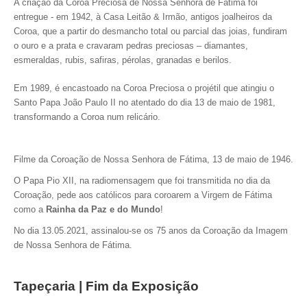
A criação da Coroa Preciosa de Nossa Senhora de Fátima foi
entregue - em 1942, à Casa Leitão & Irmão, antigos joalheiros da
Coroa, que a partir do desmancho total ou parcial das joias, fundiram
o ouro e a prata e cravaram pedras preciosas – diamantes,
esmeraldas, rubis, safiras, pérolas, granadas e berilos.
Em 1989, é encastoado na Coroa Preciosa o projétil que atingiu o
Santo Papa João Paulo II no atentado do dia 13 de maio de 1981,
transformando a Coroa num relicário.
Filme da Coroação de Nossa Senhora de Fátima, 13 de maio de 1946.
O Papa Pio XII, na radiomensagem que foi transmitida no dia da
Coroação, pede aos católicos para coroarem a Virgem de Fátima
como a
Rainha da Paz e do Mundo
!
No dia 13.05.2021, assinalou-se os 75 anos da Coroação da Imagem
de Nossa Senhora de Fátima.
Tapeçaria | Fim da Exposição