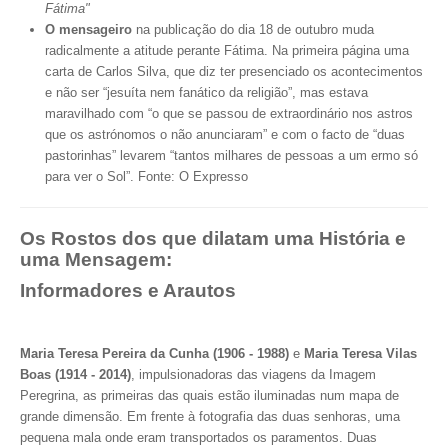
Fátima"
O mensageiro
na publicação do dia 18 de outubro muda
radicalmente a atitude perante Fátima.
Na primeira página uma
carta de Carlos Silva, que diz ter presenciado os acontecimentos
e não ser “jesuíta nem fanático da religião”, mas estava
maravilhado com “o que se passou de extraordinário nos astros
que os astrónomos o não anunciaram” e com o facto de “duas
pastorinhas” levarem “tantos milhares de pessoas a um ermo só
para ver o Sol”. Fonte: O Expresso
Os Rostos dos que dilatam uma História e
uma Mensagem:
Informadores e Arautos
Maria Teresa Pereira da Cunha (1906 - 1988)
e
Maria Teresa Vilas
Boas (1914 - 2014)
, impulsionadoras das viagens da Imagem
Peregrina, as primeiras das quais estão iluminadas num mapa de
grande dimensão. Em frente à fotografia das duas senhoras, uma
pequena mala onde eram transportados os paramentos. Duas