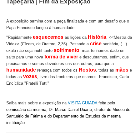
Tapeçaria | Fim da Exposição
A exposição termina com a peça finalizada e com um desafio que o
Papa Francisco lançou à humanidade:
esquecemos
História
"Rapidamente
as lições da
, <<Mestra da
crise
Vida>> (Cícero, de Oratore, 2,36). Passada a
sanitária, (...)
sofrimento
oxalá não seja inútil tanto
, mas tenhamos dado um
forma de viver
salto para uma nova
e descubramos, enfim, que
precisamos e somos devedores uns dos outros, para que a
humanidade
Rostos
mãos
renasça com todos os
, todas as
e
vozes
todas as
, livre das fronteiras que criamos. Francisco, Carta
Encíclica "Fratelli Tutti"
Saiba mais sobre a exposição na
VISITA GUIADA
f
eita pelo
comissário da mesma, Dr. Marco Daniel Duarte, diretor do Museu do
Santuário de Fátima e do Departamento de Estudos da mesma
instituição.