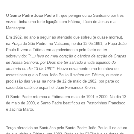
O
Santo Padre João Paulo II
, que peregrinou ao Santuário por três
vezes, tinha uma forte ligação com Fátima, Lúcia de Jesus e a
Mensagem.
Em 1982, no ano a seguir ao atentado que sofreu (e quase morreu),
na Praça de São Pedro, no Vaticano, no dia 13.05.1981, o Papa João
Paulo II vem a Fátima em agradecimento pelo facto de ter
sobrevivido:
"(...) levo no meu coração o cântico de acção de Graças
de Nossa Senhora, por Deus me ter salvado a vida aquando do
atentado no dia 13.05.1981"
. H
ouve novamente uma tentativa de
assassinato que o Papa João Paulo II sofreu em Fátima, durante a
procissão das velas na noite de 12 de maio de 1982, por parte do
sacerdote católico espanhol Juan Fernandez Krohn.
O Santo Padre retornou a Fátima em maio de 1991 e 2000. No dia 13
de maio de 2000, o Santo Padre beatificou os Pastorinhos Francisco
e Jacinta Marto.
Terço oferecido ao Santuário pelo Santo Padre João Paulo II na altura