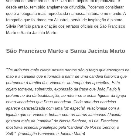
semana de setembro de 1917. Um mês depois foi reproduzida, e
desde então, tem sido amplamente difundida. Podemos considerar
Mérida e Madrid > 2 dias
que é a fotografia mais reproduzida na nossa história e no mundo. A
Reserve
fotografia que foi tirada em Aljustrel, serviu de inspiração à pintora
Sílvia Patrício para a criação dos retratos oficiais de São Francisco
Blog
Marto e Santa Jacinta Marto.
Informações úteis
São Francisco Marto e Santa Jacinta Marto
Contactos
"Os atributos mais claros destes santos são o terço que envergam na
mão e a candeia que é tomada a partir de uma candeia histórica que
pertencera à família dos videntes, ao tempo das aparições. Este
objeto torna-se, sobretudo, expressão da frase que João Paulo II
proferiu no dia da beatificação, ao referir-se a estas figuras da Igreja
como «candeias que Deus acendeu». Cada uma das candeias
aparece caracterizada com uma luz especial, relacionada com a
ligação que os videntes tinham com os astros luminosos (Jacinta
gostava mais da “candeia” de Nossa Senhora, a Lua; Francisco
mostrava especial predileção pela “candeia” de Nosso Senhor, o
Sol)." (Fundação Francisco e Jacinta Marto)