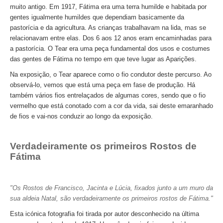
Passeio de Natureza no Rio Tejo
muito antigo. Em 1917, Fátima era uma terra humilde e habitada por
gentes igualmente humildes que dependiam basicamente da
Experiências
pastorícia e da agricultura. As crianças trabalhavam na lida, mas se
Workshop Tapete de Arraiolos
relacionavam entre elas. Dos 6 aos 12 anos eram encaminhadas para
a pastorícia. O Tear era uma peça fundamental dos usos e costumes
Longa distância
das gentes de Fátima no tempo em que teve lugar as Aparições.
de Lisboa a Coimbra com drop-off no Porto
Na exposição, o Tear aparece como o fio condutor deste percurso. Ao
de Lisboa a Aveiro e Ílhavo, drop-off em Aveiro
observá-lo, vemos que está uma peça em fase de produção. Há
também vários fios entrelaçados de algumas cores, sendo que o fio
de Lisboa a Óbidos, Nazaré e Fátima com drop-off no Porto
vermelho que está conotado com a cor da vida, sai deste emaranhado
do Porto a Fátima, Nazaré e Óbidos com drop-off em Lisboa
de fios e vai-nos conduzir ao longo da exposição.
Caminhos de Portugal
Caminhos da Fé > 2 dias
Verdadeiramente os primeiros Rostos de
Fátima
Luz e Encanto > 4 dias
História, Sol e Mar > 6 dias
"Os Rostos de Francisco, Jacinta e Lúcia, fixados junto a um muro da
Descubra Portugal > 9 dias
sua aldeia Natal, são verdadeiramente os primeiros rostos de Fátima."
Centro e Norte de Portugal > 10 dias
Esta icónica fotografia foi tirada por autor desconhecido na última
Caminhos de Espanha