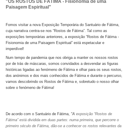
"OS ROSTOS DE FÁTIMA - Fisionomia de uma
Óbidos
Paisagem Espiritual"
Serra de Montejunto e Óbidos
Fátima, Batalha, Nazaré e Óbidos
Fomos visitar a nova Exposição Temporária do Santuário de Fátima,
cuja narrativa centra-se nos “Rostos de Fátima”.
Tal como as
Fátima
exposições temporárias anteriores, a exposição
“Rostos de Fátima -
Um dia em Fátima
Fisionomia de uma Paisagem Espiritual”
está espetacular e
Fátima, Batalha, Nazaré e Óbidos
imperdível!
Fátima e Ourém
Num tempo de pandemia que nos obriga a manter os nossos rostos
por de trás de máscaras, somos convidados a desvendar as figuras
Évora
históricas ligadas ao fenómeno de Fátima e olhar para os seus rostos,
Évora e Monsaraz
dos anónimos e dos mais conhecidos de Fátima e durante o percurso,
vamos descobrindo os Rostos de Fátima e, sobretudo o nosso olhar
Évora e Arraiolos
sobre o fenómeno de Fátima!
Tomar
O Tesouro dos Templários
Castelos Templários e Vilas Ribeirinhas
De acordo com o Santuário de Fátima,
"A
exposição “Rostos de
Tours meio dia
Fátima” está dividida em duas partes: numa primeira, que percorre o
primeiro século de Fátima, dão-se a conhecer os rostos relevantes da
Tour de meio-dia em Sintra