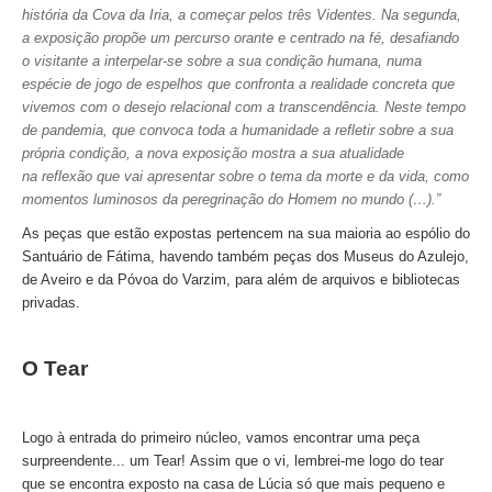
história da Cova da Iria, a começar pelos três Videntes. Na segunda,
Tour de meio-dia em Fátima
a exposição propõe um percurso orante e centrado na fé, desafiando
o visitante a interpelar-se sobre a sua condição humana, numa
Tours Temáticos
espécie de jogo de espelhos que confronta a realidade concreta que
The Real Lisbon STREET ART Tour
vivemos com o desejo relacional com a transcendência. Neste tempo
de pandemia, que convoca toda a humanidade a refletir sobre a sua
The Lisbon Walk & Talk Street Art Tour
própria condição, a nova exposição mostra a sua atualidade
Rota do Azulejo
na reflexão que vai apresentar sobre o tema da morte e da vida, como
momentos luminosos da peregrinação do Homem no mundo (…).”
A Calçada Portuguesa
As peças que estão expostas pertencem na sua maioria ao espólio do
WineTours
Santuário de Fátima, havendo também peças dos Museus do Azulejo,
Alentejo com prova de vinhos e azeite
de Aveiro e da Póvoa do Varzim, para além de arquivos e bibliotecas
Évora & Cartuxa
privadas.
Arrabida com Degustação de Vinhos e Queijo
O Tear
Turismo de Natureza
Rota do Pastor
Rota do Salineiro
Logo à entrada do primeiro núcleo, vamos encontrar uma peça
surpreendente... um Tear!
Assim que o vi, lembrei-me logo do tear
Birdwatching EVOA
que se encontra exposto na casa de Lúcia só que mais pequeno e