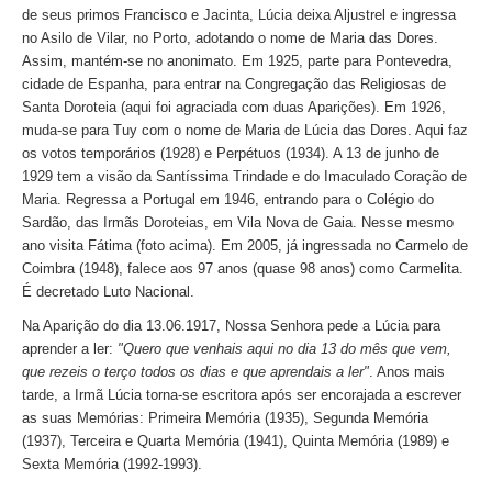
de seus primos Francisco e Jacinta, Lúcia deixa Aljustrel e ingressa
no Asilo de Vilar, no Porto, adotando o nome de Maria das Dores.
Assim, mantém-se no anonimato. Em 1925, parte para Pontevedra,
cidade de Espanha, para entrar na Congregação das Religiosas de
Santa Doroteia (aqui foi agraciada com duas Aparições). Em 1926,
muda-se para Tuy com o nome de Maria de Lúcia das Dores. Aqui faz
os votos temporários (1928) e Perpétuos (1934). A 13 de junho de
1929 tem a visão da Santíssima Trindade e do Imaculado Coração de
Maria. Regressa a Portugal em 1946, entrando para o Colégio do
Sardão, das Irmãs Doroteias, em Vila Nova de Gaia. Nesse mesmo
ano visita Fátima (foto acima). Em 2005, já ingressada no Carmelo de
Coimbra (1948), falece aos 97 anos (quase 98 anos) como Carmelita.
É decretado Luto Nacional.
Na Aparição do dia 13.06.1917, Nossa Senhora pede a Lúcia para
aprender a ler:
"Quero que venhais aqui no dia 13 do mês que vem,
que rezeis o terço todos os dias e que aprendais a ler"
. Anos mais
tarde, a Irmã Lúcia torna-se escritora após ser encorajada a escrever
as suas Memórias: Primeira Memória (1935), Segunda Memória
(1937), Terceira e Quarta Memória (1941), Quinta Memória (1989) e
Sexta Memória (1992-1993).