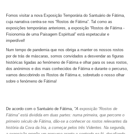
Óbidos
Serra de Montejunto e Óbidos
Fomos visitar a nova Exposição Temporária do Santuário de Fátima,
cuja narrativa centra-se nos “Rostos de Fátima”.
Tal como as
Fátima, Batalha, Nazaré e Óbidos
exposições temporárias anteriores, a exposição
“Rostos de Fátima -
Fátima
Fisionomia de uma Paisagem Espiritual”
está espetacular e
imperdível!
Um dia em Fátima
Num tempo de pandemia que nos obriga a manter os nossos rostos
Fátima, Batalha, Nazaré e Óbidos
por de trás de máscaras, somos convidados a desvendar as figuras
Fátima e Ourém
históricas ligadas ao fenómeno de Fátima e olhar para os seus rostos,
dos anónimos e dos mais conhecidos de Fátima e durante o percurso,
Évora
vamos descobrindo os Rostos de Fátima e, sobretudo o nosso olhar
Évora e Monsaraz
sobre o fenómeno de Fátima!
Évora e Arraiolos
Tomar
O Tesouro dos Templários
De acordo com o Santuário de Fátima,
"A
exposição “Rostos de
Castelos Templários e Vilas Ribeirinhas
Fátima” está dividida em duas partes: numa primeira, que percorre o
primeiro século de Fátima, dão-se a conhecer os rostos relevantes da
Tours meio dia
história da Cova da Iria, a começar pelos três Videntes. Na segunda,
Tour de meio-dia em Sintra
a exposição propõe um percurso orante e centrado na fé, desafiando