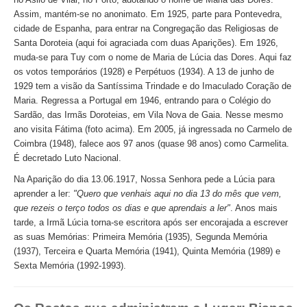
Assim, mantém-se no anonimato. Em 1925, parte para Pontevedra,
cidade de Espanha, para entrar na Congregação das Religiosas de
Santa Doroteia (aqui foi agraciada com duas Aparições). Em 1926,
muda-se para Tuy com o nome de Maria de Lúcia das Dores. Aqui faz
os votos temporários (1928) e Perpétuos (1934). A 13 de junho de
1929 tem a visão da Santíssima Trindade e do Imaculado Coração de
Maria. Regressa a Portugal em 1946, entrando para o Colégio do
Sardão, das Irmãs Doroteias, em Vila Nova de Gaia. Nesse mesmo
ano visita Fátima (foto acima). Em 2005, já ingressada no Carmelo de
Coimbra (1948), falece aos 97 anos (quase 98 anos) como Carmelita.
É decretado Luto Nacional.
Na Aparição do dia 13.06.1917, Nossa Senhora pede a Lúcia para
aprender a ler:
"Quero que venhais aqui no dia 13 do mês que vem,
que rezeis o terço todos os dias e que aprendais a ler"
. Anos mais
tarde, a Irmã Lúcia torna-se escritora após ser encorajada a escrever
as suas Memórias: Primeira Memória (1935), Segunda Memória
(1937), Terceira e Quarta Memória (1941), Quinta Memória (1989) e
Sexta Memória (1992-1993).