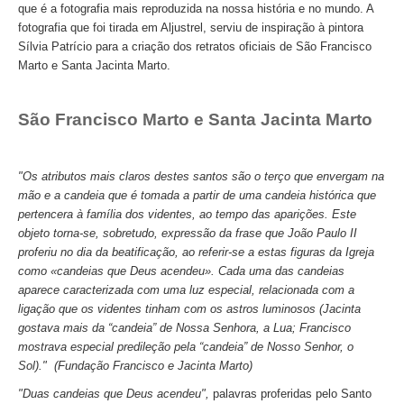
que é a fotografia mais reproduzida na nossa história e no mundo. A
Mérida e Madrid > 2 dias
fotografia que foi tirada em Aljustrel, serviu de inspiração à pintora
Sílvia Patrício para a criação dos retratos oficiais de São Francisco
Reserve
Marto e Santa Jacinta Marto.
Blog
São Francisco Marto e Santa Jacinta Marto
Informações úteis
Contactos
"Os atributos mais claros destes santos são o terço que envergam na
mão e a candeia que é tomada a partir de uma candeia histórica que
pertencera à família dos videntes, ao tempo das aparições. Este
objeto torna-se, sobretudo, expressão da frase que João Paulo II
proferiu no dia da beatificação, ao referir-se a estas figuras da Igreja
como «candeias que Deus acendeu». Cada uma das candeias
aparece caracterizada com uma luz especial, relacionada com a
ligação que os videntes tinham com os astros luminosos (Jacinta
gostava mais da “candeia” de Nossa Senhora, a Lua; Francisco
mostrava especial predileção pela “candeia” de Nosso Senhor, o
Sol)." (Fundação Francisco e Jacinta Marto)
"Duas candeias que Deus acendeu",
palavras proferidas pelo Santo