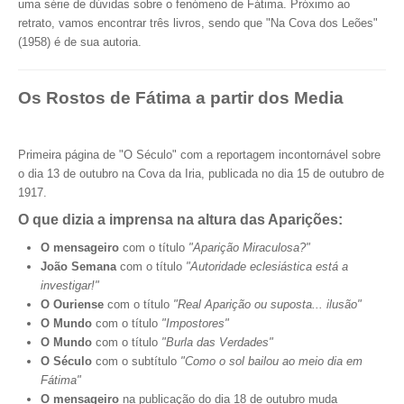
uma série de dúvidas sobre o fenómeno de Fátima. Próximo ao
retrato, vamos encontrar três livros, sendo que "Na Cova dos Leões"
(1958) é de sua autoria.
Os Rostos de Fátima a partir dos Media
Primeira página de "O Século" com a reportagem incontornável sobre
o dia 13 de outubro na Cova da Iria, publicada no dia 15 de outubro de
1917.
O que dizia a imprensa na altura das Aparições:
O mensageiro
com o título
"Aparição Miraculosa?"
João Semana
com o título
"Autoridade eclesiástica está a
investigar!"
O Ouriense
com o título
"Real Aparição ou suposta... ilusão"
O Mundo
com o título
"Impostores"
O Mundo
com o título
"Burla das Verdades"
O Século
com o subtítulo
"Como o sol bailou ao meio dia em
Fátima"
O mensageiro
na publicação do dia 18 de outubro muda