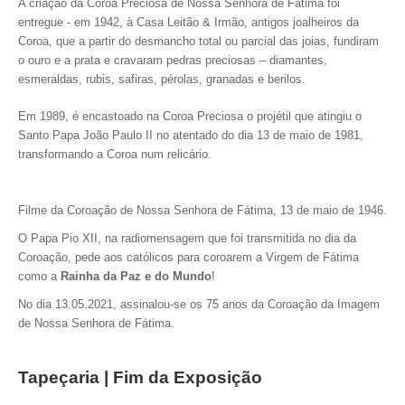
A criação da Coroa Preciosa de Nossa Senhora de Fátima foi
entregue - em 1942, à Casa Leitão & Irmão, antigos joalheiros da
Coroa, que a partir do desmancho total ou parcial das joias, fundiram
o ouro e a prata e cravaram pedras preciosas – diamantes,
esmeraldas, rubis, safiras, pérolas, granadas e berilos.
Em 1989, é encastoado na Coroa Preciosa o projétil que atingiu o
Santo Papa João Paulo II no atentado do dia 13 de maio de 1981,
transformando a Coroa num relicário.
Filme da Coroação de Nossa Senhora de Fátima, 13 de maio de 1946.
O Papa Pio XII, na radiomensagem que foi transmitida no dia da
Coroação, pede aos católicos para coroarem a Virgem de Fátima
como a
Rainha da Paz e do Mundo
!
No dia 13.05.2021, assinalou-se os 75 anos da Coroação da Imagem
de Nossa Senhora de Fátima.
Tapeçaria | Fim da Exposição