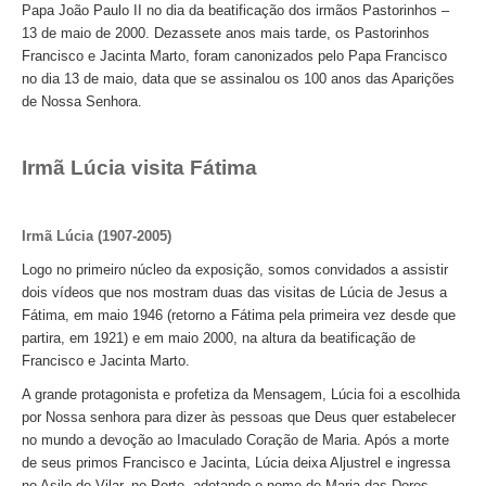
Papa João Paulo II no dia da beatificação dos irmãos Pastorinhos –
13 de maio de 2000. Dezassete anos mais tarde, os Pastorinhos
Francisco e Jacinta Marto, foram canonizados pelo Papa Francisco
no dia 13 de maio, data que se assinalou os 100 anos das Aparições
de Nossa Senhora.
Irmã Lúcia visita Fátima
Irmã Lúcia (1907-2005)
Logo no primeiro núcleo da exposição, somos convidados a assistir
dois vídeos que nos mostram duas das visitas de Lúcia de Jesus a
Fátima, em maio 1946 (retorno a Fátima pela primeira vez desde que
partira, em 1921) e em maio 2000, na altura da beatificação de
Francisco e Jacinta Marto.
A grande protagonista e profetiza da Mensagem, Lúcia foi a escolhida
por Nossa senhora para dizer às pessoas que Deus quer estabelecer
no mundo a devoção ao Imaculado Coração de Maria. Após a morte
de seus primos Francisco e Jacinta, Lúcia deixa Aljustrel e ingressa
no Asilo de Vilar, no Porto, adotando o nome de Maria das Dores.