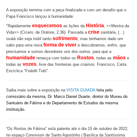
A exposição termina com a peça finalizada e com um desafio que o
Papa Francisco lançou à humanidade:
esquecemos
História
"Rapidamente
as lições da
, <<Mestra da
crise
Vida>> (Cícero, de Oratore, 2,36). Passada a
sanitária, (...)
sofrimento
oxalá não seja inútil tanto
, mas tenhamos dado um
forma de viver
salto para uma nova
e descubramos, enfim, que
precisamos e somos devedores uns dos outros, para que a
humanidade
Rostos
mãos
renasça com todos os
, todas as
e
vozes
todas as
, livre das fronteiras que criamos. Francisco, Carta
Encíclica "Fratelli Tutti"
Saiba mais sobre a exposição na
VISITA GUIADA
f
eita pelo
comissário da mesma, Dr. Marco Daniel Duarte, diretor do Museu do
Santuário de Fátima e do Departamento de Estudos da mesma
instituição.
“Os Rostos de Fátima"
está patente até o dia 15 de outubro de 2022,
no espaço Convivium de Santo Agostinho | Basílica da Santíssima