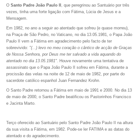
O
Santo Padre João Paulo II
, que peregrinou ao Santuário por três
vezes, tinha uma forte ligação com Fátima, Lúcia de Jesus e a
Mensagem.
Em 1982, no ano a seguir ao atentado que sofreu (e quase morreu),
na Praça de São Pedro, no Vaticano, no dia 13.05.1981, o Papa João
Paulo II vem a Fátima em agradecimento pelo facto de ter
sobrevivido:
"(...) levo no meu coração o cântico de acção de Graças
de Nossa Senhora, por Deus me ter salvado a vida aquando do
atentado no dia 13.05.1981"
. H
ouve novamente uma tentativa de
assassinato que o Papa João Paulo II sofreu em Fátima, durante a
procissão das velas na noite de 12 de maio de 1982, por parte do
sacerdote católico espanhol Juan Fernandez Krohn.
O Santo Padre retornou a Fátima em maio de 1991 e 2000. No dia 13
de maio de 2000, o Santo Padre beatificou os Pastorinhos Francisco
e Jacinta Marto.
Terço oferecido ao Santuário pelo Santo Padre João Paulo II na altura
da sua visita a Fátima, em 1982. Pode-se ler FATIMA e as datas do
atentado e do agradecimento.