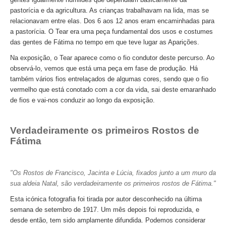
Passeio de Natureza no Rio Tejo
pastorícia e da agricultura. As crianças trabalhavam na lida, mas se
relacionavam entre elas. Dos 6 aos 12 anos eram encaminhadas para
Experiências
a pastorícia. O Tear era uma peça fundamental dos usos e costumes
Workshop Tapete de Arraiolos
das gentes de Fátima no tempo em que teve lugar as Aparições.
Longa distância
Na exposição, o Tear aparece como o fio condutor deste percurso. Ao
de Lisboa a Coimbra com drop-off no Porto
observá-lo, vemos que está uma peça em fase de produção. Há
também vários fios entrelaçados de algumas cores, sendo que o fio
de Lisboa a Aveiro e Ílhavo, drop-off em Aveiro
vermelho que está conotado com a cor da vida, sai deste emaranhado
de Lisboa a Óbidos, Nazaré e Fátima com drop-off no Porto
de fios e vai-nos conduzir ao longo da exposição.
do Porto a Fátima, Nazaré e Óbidos com drop-off em Lisboa
Verdadeiramente os primeiros Rostos de
Caminhos de Portugal
Fátima
Caminhos da Fé > 2 dias
Luz e Encanto > 4 dias
"Os Rostos de Francisco, Jacinta e Lúcia, fixados junto a um muro da
História, Sol e Mar > 6 dias
sua aldeia Natal, são verdadeiramente os primeiros rostos de Fátima."
Descubra Portugal > 9 dias
Esta icónica fotografia foi tirada por autor desconhecido na última
Centro e Norte de Portugal > 10 dias
semana de setembro de 1917. Um mês depois foi reproduzida, e
desde então, tem sido amplamente difundida. Podemos considerar
Caminhos de Espanha