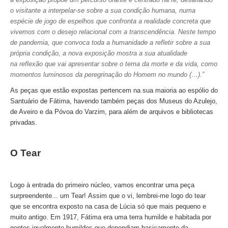
o visitante a interpelar-se sobre a sua condição humana, numa
Tour de meio-dia em Fátima
espécie de jogo de espelhos que confronta a realidade concreta que
Tours Temáticos
vivemos com o desejo relacional com a transcendência. Neste tempo
de pandemia, que convoca toda a humanidade a refletir sobre a sua
The Real Lisbon STREET ART Tour
própria condição, a nova exposição mostra a sua atualidade
The Lisbon Walk & Talk Street Art Tour
na reflexão que vai apresentar sobre o tema da morte e da vida, como
momentos luminosos da peregrinação do Homem no mundo (…).”
Rota do Azulejo
As peças que estão expostas pertencem na sua maioria ao espólio do
A Calçada Portuguesa
Santuário de Fátima, havendo também peças dos Museus do Azulejo,
WineTours
de Aveiro e da Póvoa do Varzim, para além de arquivos e bibliotecas
privadas.
Alentejo com prova de vinhos e azeite
Évora & Cartuxa
O Tear
Arrabida com Degustação de Vinhos e Queijo
Turismo de Natureza
Logo à entrada do primeiro núcleo, vamos encontrar uma peça
Rota do Pastor
surpreendente... um Tear!
Assim que o vi, lembrei-me logo do tear
Rota do Salineiro
que se encontra exposto na casa de Lúcia só que mais pequeno e
muito antigo. Em 1917, Fátima era uma terra humilde e habitada por
Birdwatching EVOA
gentes igualmente humildes que dependiam basicamente da