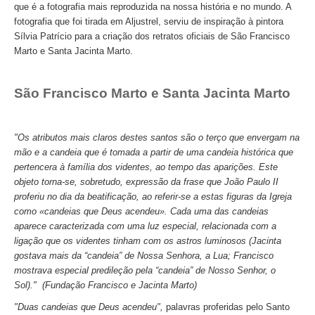
que é a fotografia mais reproduzida na nossa história e no mundo. A
Mérida e Madrid > 2 dias
fotografia que foi tirada em Aljustrel, serviu de inspiração à pintora
Sílvia Patrício para a criação dos retratos oficiais de São Francisco
Reserve
Marto e Santa Jacinta Marto.
Blog
São Francisco Marto e Santa Jacinta Marto
Informações úteis
Contactos
"Os atributos mais claros destes santos são o terço que envergam na
mão e a candeia que é tomada a partir de uma candeia histórica que
pertencera à família dos videntes, ao tempo das aparições. Este
objeto torna-se, sobretudo, expressão da frase que João Paulo II
proferiu no dia da beatificação, ao referir-se a estas figuras da Igreja
como «candeias que Deus acendeu». Cada uma das candeias
aparece caracterizada com uma luz especial, relacionada com a
ligação que os videntes tinham com os astros luminosos (Jacinta
gostava mais da “candeia” de Nossa Senhora, a Lua; Francisco
mostrava especial predileção pela “candeia” de Nosso Senhor, o
Sol)." (Fundação Francisco e Jacinta Marto)
"Duas candeias que Deus acendeu",
palavras proferidas pelo Santo