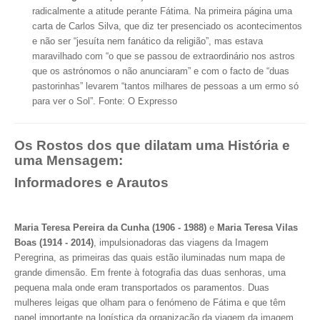
radicalmente a atitude perante Fátima.
Na primeira página uma
carta de Carlos Silva, que diz ter presenciado os acontecimentos
e não ser “jesuíta nem fanático da religião”, mas estava
maravilhado com “o que se passou de extraordinário nos astros
que os astrónomos o não anunciaram” e com o facto de “duas
pastorinhas” levarem “tantos milhares de pessoas a um ermo só
para ver o Sol”. Fonte: O Expresso
Os Rostos dos que dilatam uma História e
uma Mensagem:
Informadores e Arautos
Maria Teresa Pereira da Cunha (1906 - 1988)
e
Maria Teresa Vilas
Boas (1914 - 2014)
, impulsionadoras das viagens da Imagem
Peregrina, as primeiras das quais estão iluminadas num mapa de
grande dimensão. Em frente à fotografia das duas senhoras, uma
pequena mala onde eram transportados os paramentos. Duas
mulheres leigas que olham para o fenómeno de Fátima e que têm
papel importante na logística da organização da viagem da imagem