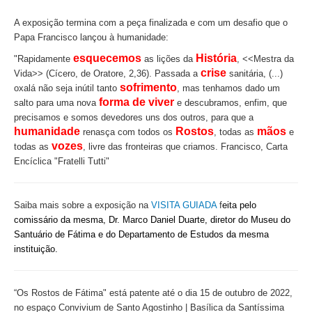
A exposição termina com a peça finalizada e com um desafio que o
Papa Francisco lançou à humanidade:
esquecemos
História
"Rapidamente
as lições da
, <<Mestra da
crise
Vida>> (Cícero, de Oratore, 2,36). Passada a
sanitária, (...)
sofrimento
oxalá não seja inútil tanto
, mas tenhamos dado um
forma de viver
salto para uma nova
e descubramos, enfim, que
precisamos e somos devedores uns dos outros, para que a
humanidade
Rostos
mãos
renasça com todos os
, todas as
e
vozes
todas as
, livre das fronteiras que criamos. Francisco, Carta
Encíclica "Fratelli Tutti"
Saiba mais sobre a exposição na
VISITA GUIADA
f
eita pelo
comissário da mesma, Dr. Marco Daniel Duarte, diretor do Museu do
Santuário de Fátima e do Departamento de Estudos da mesma
instituição.
“Os Rostos de Fátima"
está patente até o dia 15 de outubro de 2022,
no espaço Convivium de Santo Agostinho | Basílica da Santíssima