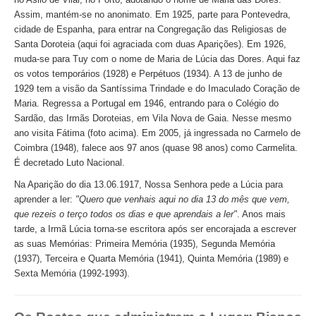
Assim, mantém-se no anonimato. Em 1925, parte para Pontevedra,
cidade de Espanha, para entrar na Congregação das Religiosas de
Santa Doroteia (aqui foi agraciada com duas Aparições). Em 1926,
muda-se para Tuy com o nome de Maria de Lúcia das Dores. Aqui faz
os votos temporários (1928) e Perpétuos (1934). A 13 de junho de
1929 tem a visão da Santíssima Trindade e do Imaculado Coração de
Maria. Regressa a Portugal em 1946, entrando para o Colégio do
Sardão, das Irmãs Doroteias, em Vila Nova de Gaia. Nesse mesmo
ano visita Fátima (foto acima). Em 2005, já ingressada no Carmelo de
Coimbra (1948), falece aos 97 anos (quase 98 anos) como Carmelita.
É decretado Luto Nacional.
Na Aparição do dia 13.06.1917, Nossa Senhora pede a Lúcia para
aprender a ler:
"Quero que venhais aqui no dia 13 do mês que vem,
que rezeis o terço todos os dias e que aprendais a ler"
. Anos mais
tarde, a Irmã Lúcia torna-se escritora após ser encorajada a escrever
as suas Memórias: Primeira Memória (1935), Segunda Memória
(1937), Terceira e Quarta Memória (1941), Quinta Memória (1989) e
Sexta Memória (1992-1993).