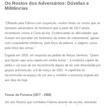
Os Rostos dos Adversários: Dúvidas e
Militâncias
"Olhando para Fátima com suspeição, muitos foram os rostos que se
tornaram adversários do fenómeno que a partir de 1917 atraía
incontáveis rostos à Cova da Iria. Evidenciando as dificuldades que
tiveram em perceber um fenómeno da ordem do sobrenatural, agiram
com contundente militância, pela força da palavra, e nalguns casos,
pela força das armas."
Erguida em 1919, em resposta ao pedido de Nossa Senhora: "
Quero
que façam aqui uma capela em minha honra.",
a modesta capela de
pedra e cal teve de ser reconstruída depois de ter sido dinamitada por
grupos anticlericais, a 6 de março de 1922. A capelinha foi
reconstruída no espaço de um ano e mantém a estrutura original até
aos dias de hoje.
Tomaz da Fonseca (1877 - 1968)
Um dos Rostos que combateu Fátima através da escrita, deixando