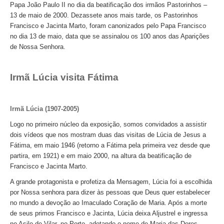
Papa João Paulo II no dia da beatificação dos irmãos Pastorinhos –
13 de maio de 2000. Dezassete anos mais tarde, os Pastorinhos
Francisco e Jacinta Marto, foram canonizados pelo Papa Francisco
no dia 13 de maio, data que se assinalou os 100 anos das Aparições
de Nossa Senhora.
Irmã Lúcia visita Fátima
Irmã Lúcia (1907-2005)
Logo no primeiro núcleo da exposição, somos convidados a assistir
dois vídeos que nos mostram duas das visitas de Lúcia de Jesus a
Fátima, em maio 1946 (retorno a Fátima pela primeira vez desde que
partira, em 1921) e em maio 2000, na altura da beatificação de
Francisco e Jacinta Marto.
A grande protagonista e profetiza da Mensagem, Lúcia foi a escolhida
por Nossa senhora para dizer às pessoas que Deus quer estabelecer
no mundo a devoção ao Imaculado Coração de Maria. Após a morte
de seus primos Francisco e Jacinta, Lúcia deixa Aljustrel e ingressa
no Asilo de Vilar, no Porto, adotando o nome de Maria das Dores.