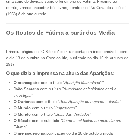
uma série de dúvidas sobre o fenómeno de Fátima. Próximo ao
retrato, vamos encontrar três livros, sendo que "Na Cova dos Leões"
(1958) é de sua autoria.
Os Rostos de Fátima a partir dos Media
Primeira página de "O Século" com a reportagem incontornável sobre
o dia 13 de outubro na Cova da Iria, publicada no dia 15 de outubro de
1917.
O que dizia a imprensa na altura das Aparições:
O mensageiro
com o título
"Aparição Miraculosa?"
João Semana
com o título
"Autoridade eclesiástica está a
investigar!"
O Ouriense
com o título
"Real Aparição ou suposta... ilusão"
O Mundo
com o título
"Impostores"
O Mundo
com o título
"Burla das Verdades"
O Século
com o subtítulo
"Como o sol bailou ao meio dia em
Fátima"
O mensageiro
na publicação do dia 18 de outubro muda