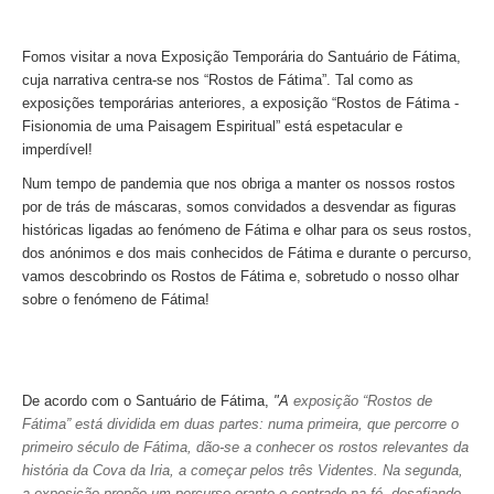
Óbidos
Serra de Montejunto e Óbidos
Fomos visitar a nova Exposição Temporária do Santuário de Fátima,
cuja narrativa centra-se nos “Rostos de Fátima”.
Tal como as
Fátima, Batalha, Nazaré e Óbidos
exposições temporárias anteriores, a exposição
“Rostos de Fátima -
Fátima
Fisionomia de uma Paisagem Espiritual”
está espetacular e
imperdível!
Um dia em Fátima
Num tempo de pandemia que nos obriga a manter os nossos rostos
Fátima, Batalha, Nazaré e Óbidos
por de trás de máscaras, somos convidados a desvendar as figuras
Fátima e Ourém
históricas ligadas ao fenómeno de Fátima e olhar para os seus rostos,
dos anónimos e dos mais conhecidos de Fátima e durante o percurso,
Évora
vamos descobrindo os Rostos de Fátima e, sobretudo o nosso olhar
Évora e Monsaraz
sobre o fenómeno de Fátima!
Évora e Arraiolos
Tomar
O Tesouro dos Templários
De acordo com o Santuário de Fátima,
"A
exposição “Rostos de
Castelos Templários e Vilas Ribeirinhas
Fátima” está dividida em duas partes: numa primeira, que percorre o
primeiro século de Fátima, dão-se a conhecer os rostos relevantes da
Tours meio dia
história da Cova da Iria, a começar pelos três Videntes. Na segunda,
Tour de meio-dia em Sintra
a exposição propõe um percurso orante e centrado na fé, desafiando