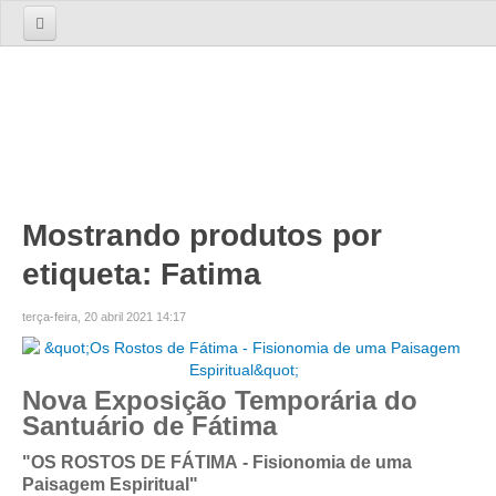
Início
Sobre nós
A Empresa
A Equipa
Serviços
Mostrando produtos por
etiqueta: Fatima
TOURS
Tours 1 Dia
terça-feira, 20 abril 2021 14:17
Lisboa
Lisboa Cosmopolita Passado e Presente
Nova Exposição Temporária do
Sintra
Santuário de Fátima
Sintra dos Encantos
"OS ROSTOS DE FÁTIMA - Fisionomia de uma
Sintra, Cabo da Roca e Cascais
Paisagem Espiritual"