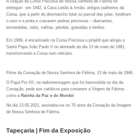
A criação da Coroa Preciosa de Nossa Senhora de Fátima foi
entregue - em 1942, à Casa Leitão & Irmão, antigos joalheiros da
Coroa, que a partir do desmancho total ou parcial das joias, fundiram
o ouro e a prata e cravaram pedras preciosas – diamantes,
esmeraldas, rubis, safiras, pérolas, granadas e berilos.
Em 1989, é encastoado na Coroa Preciosa o projétil que atingiu o
Santo Papa João Paulo II no atentado do dia 13 de maio de 1981,
transformando a Coroa num relicário.
Filme da Coroação de Nossa Senhora de Fátima, 13 de maio de 1946.
O Papa Pio XII, na radiomensagem que foi transmitida no dia da
Coroação, pede aos católicos para coroarem a Virgem de Fátima
como a
Rainha da Paz e do Mundo
!
No dia 13.05.2021, assinalou-se os 75 anos da Coroação da Imagem
de Nossa Senhora de Fátima.
Tapeçaria | Fim da Exposição